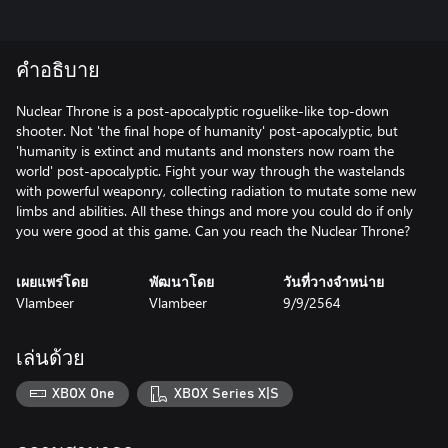
คำอธิบาย
Nuclear Throne is a post-apocalyptic roguelike-like top-down
shooter. Not 'the final hope of humanity' post-apocalyptic, but
'humanity is extinct and mutants and monsters now roam the
world' post-apocalyptic. Fight your way through the wastelands
with powerful weaponry, collecting radiation to mutate some new
limbs and abilities. All these things and more you could do if only
เผยแพร่โดย
พัฒนาโดย
วันที่วางจำหน่าย
Vlambeer
Vlambeer
9/9/2564
เล่นด้วย
XBOX One
XBOX Series X|S