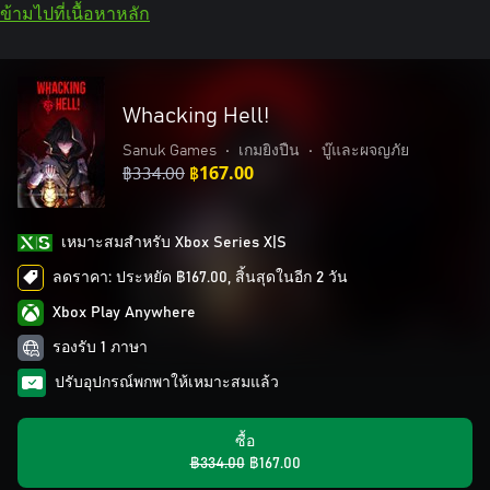
ข้ามไปที่เนื้อหาหลัก
Whacking Hell!
Sanuk Games
•
เกมยิงปืน
•
บู๊และผจญภัย
฿334.00
฿167.00
เหมาะสมสําหรับ Xbox Series X|S
ลดราคา: ประหยัด ฿167.00, สิ้นสุดในอีก 2 วัน
Xbox Play Anywhere
รองรับ 1 ภาษา
ปรับอุปกรณ์พกพาให้เหมาะสมแล้ว
ซื้อ
฿334.00
฿167.00