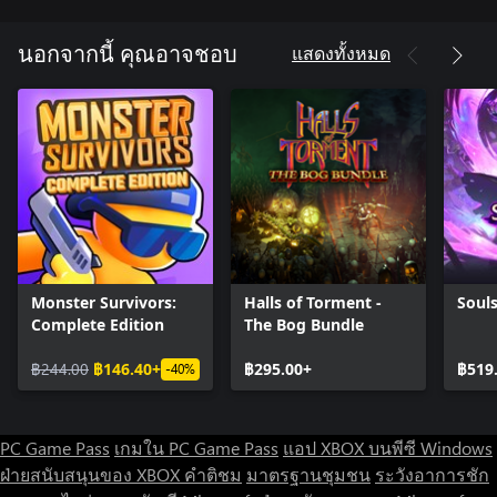
แสดงทั้งหมด
นอกจากนี้ คุณอาจชอบ
Monster Survivors:
Halls of Torment -
Soul
Complete Edition
The Bog Bundle
฿244.00
฿146.40+
฿295.00+
฿519
-40%
PC Game Pass
เกมใน PC Game Pass
แอป XBOX บนพีซี Windows
ฝ่ายสนับสนุนของ XBOX
คำติชม
มาตรฐานชุมชน
ระวังอาการชัก