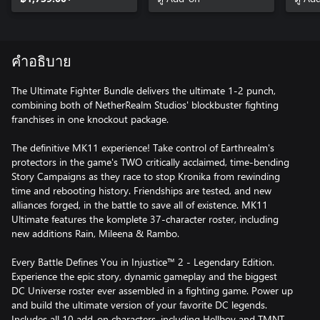
คำอธิบาย
The Ultimate Fighter Bundle delivers the ultimate 1-2 punch,
combining both of NetherRealm Studios' blockbuster fighting
franchises in one knockout package.
The definitive MK11 experience! Take control of Earthrealm's
protectors in the game's TWO critically acclaimed, time-bending
Story Campaigns as they race to stop Kronika from rewinding
time and rebooting history. Friendships are tested, and new
alliances forged, in the battle to save all of existence. MK11
Ultimate features the komplete 37-character roster, including
new additions Rain, Mileena & Rambo.
Every Battle Defines You in Injustice™ 2 - Legendary Edition.
Experience the epic story, dynamic gameplay and the biggest
DC Universe roster ever assembled in a fighting game. Power up
and build the ultimate version of your favorite DC legends.
Includes all 10 add-on characters, including Hellboy and TMNT.