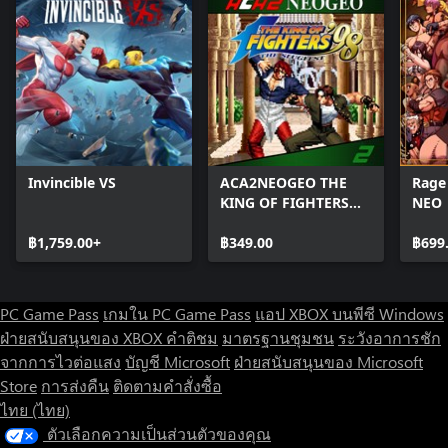
Invincible VS
ACA2NEOGEO THE
Rage
KING OF FIGHTERS
NEO
'98
฿1,759.00+
฿349.00
฿699
PC Game Pass
เกมใน PC Game Pass
แอป XBOX บนพีซี Windows
ฝ่ายสนับสนุนของ XBOX
คำติชม
มาตรฐานชุมชน
ระวังอาการชัก
จากการไวต่อแสง
บัญชี Microsoft
ฝ่ายสนับสนุนของ Microsoft
Store
การส่งคืน
ติดตามคำสั่งซื้อ
ไทย (ไทย)
ตัวเลือกความเป็นส่วนตัวของคุณ