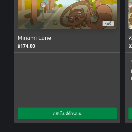
• Hardcore strategy
• Multiplayer
• Tons of missions
• New levels after release
รุ่นนี้
GAME MODES
Minami Lane
K
• In Minami Lane's missions, you'll need to strategically plan ea
฿174.00
฿
random events to your advantage to complete multiple objectives
• The sandbox mode focuses on creativity and relaxation, allowin
peaceful, cozy world without the stress of objectives.
กลับไปที่ด้านบน