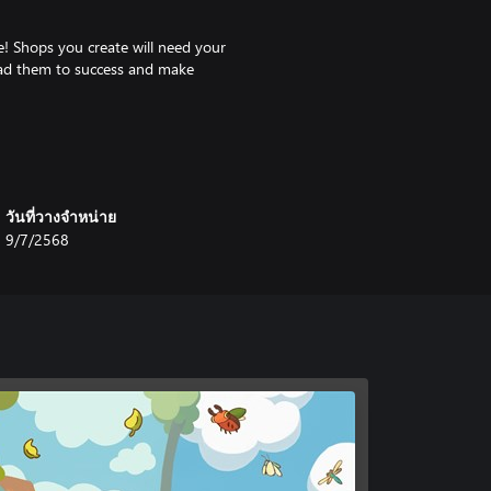
e! Shops you create will need your
 Lead them to success and make
ur street and offer helpful feedback
reet the following day.
วันที่วางจำหน่าย
9/7/2568
ger types, and other surprises.