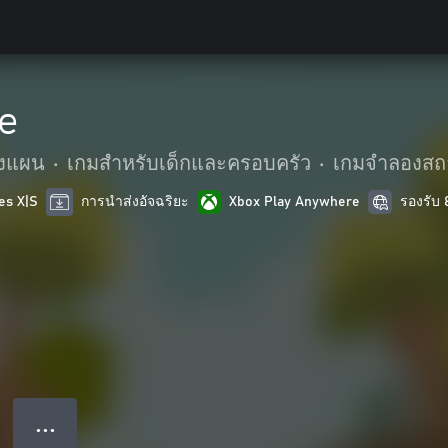
e
งแผน
•
เกมสำหรับเด็กและครอบครัว
•
เกมจำลองสถ
es X|S
การนำส่งอัจฉริยะ
Xbox Play Anywhere
รองรับ
● ● ●