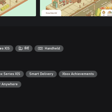
es X|S
พีซี
Handheld
ox Series X|S
Smart Delivery
Xbox Achievements
y Anywhere