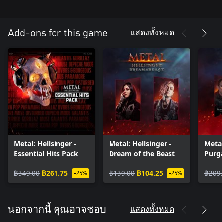
• Muse – Uprising
• Depeche Mode – Personal Jesus
• Icona Pop – I Love It (feat. Charli XCX)
แสดงทั้งหมด
Add-ons for this game
• DVBBS & Borgeous – Tsunami
• Disturbed – Down With the Sickness
• Galantis – Runaway (U & I)
• Paramore – Misery Business
Note: The Song Layering feature is not available on licensed
tracks.
Metal: Hellsinger -
Metal: Hellsinger -
Metal
Essential Hits Pack
Dream of the Beast
Purg
฿349.00
฿261.75
฿139.00
฿104.25
฿209
-25%
-25%
แสดงทั้งหมด
นอกจากนี้ คุณอาจชอบ