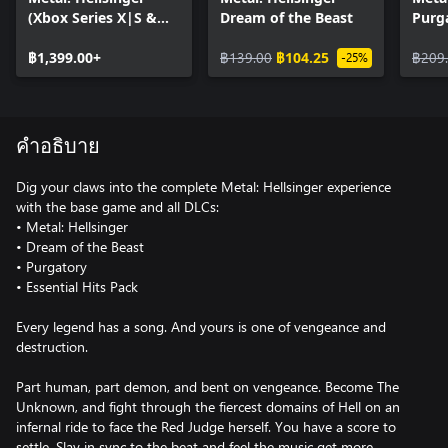
(Xbox Series X|S &
Dream of the Beast
Purg
PC)
฿1,399.00+
฿139.00
฿104.25
฿209
-25%
คำอธิบาย
Dig your claws into the complete Metal: Hellsinger experience
with the base game and all DLCs:
• Metal: Hellsinger
• Dream of the Beast
• Purgatory
• Essential Hits Pack
Every legend has a song. And yours is one of vengeance and
destruction.
Part human, part demon, and bent on vengeance. Become The
Unknown, and fight through the fiercest domains of Hell on an
infernal ride to face the Red Judge herself. You have a score to
settle. Slay in sync to the beat and feel the music get more