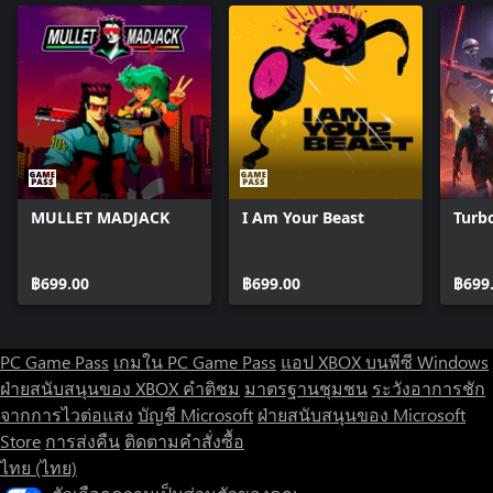
MULLET MADJACK
I Am Your Beast
Turbo
฿699.00
฿699.00
฿699
PC Game Pass
เกมใน PC Game Pass
แอป XBOX บนพีซี Windows
ฝ่ายสนับสนุนของ XBOX
คำติชม
มาตรฐานชุมชน
ระวังอาการชัก
จากการไวต่อแสง
บัญชี Microsoft
ฝ่ายสนับสนุนของ Microsoft
Store
การส่งคืน
ติดตามคำสั่งซื้อ
ไทย (ไทย)