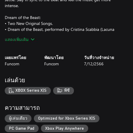
intense.
Dream of the Beast:
• Two New Original Songs.
• Dream of the Beast, performed by Cristina Scabbia (Lacuna
Coil).
แสดงเพิ่มเติม
• Leviathan, performed by Will Ramos (Lorna Shore).
• New Weapon: The Red Right Hand. Fire in rhythmic bursts that
vary in length.
เผยแพร่โดย
พัฒนาโดย
วันที่วางจำหน่าย
• Three outfits with passive effects.
Funcom
Funcom
7/12/2566
Purgatory:
• Three new original songs.
เล่นด้วย
• Goodbye, My Morning Star performed by Matt Heafy (Trivium).
• Swallow the Fire performed by Melissa Bonny (Ad Infinitum).
XBOX Series X|S
พีซี
• Mouth of Hell performed by Joe Bad (Fit for an Autopsy).
• New Weapon: Telos. Slay demons with arrows from a powerful
bow.
ความสามารถ
• Three cosmetic outfits.
ผู้เล่นเดียว
Optimized for Xbox Series X|S
Essential Hits Pack:
PC Game Pad
Xbox Play Anywhere
• Gorillaz – Feel Good Inc.