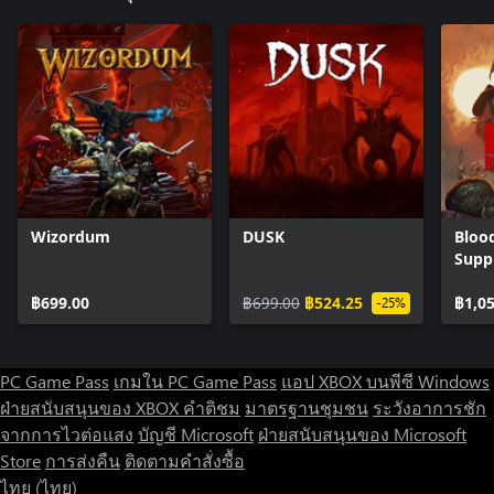
Wizordum
DUSK
Bloo
Supp
฿699.00
฿699.00
฿524.25
฿1,0
-25%
PC Game Pass
เกมใน PC Game Pass
แอป XBOX บนพีซี Windows
ฝ่ายสนับสนุนของ XBOX
คำติชม
มาตรฐานชุมชน
ระวังอาการชัก
จากการไวต่อแสง
บัญชี Microsoft
ฝ่ายสนับสนุนของ Microsoft
Store
การส่งคืน
ติดตามคำสั่งซื้อ
ไทย (ไทย)