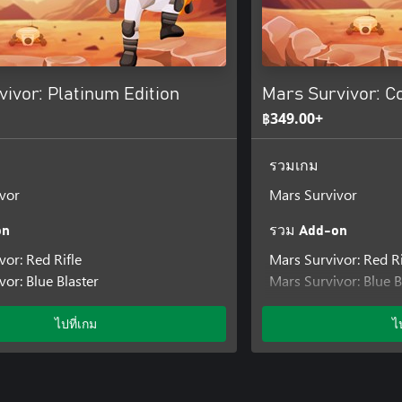
ivor: Platinum Edition
Mars Survivor: C
฿349.00+
รวมเกม
vor
Mars Survivor
on
รวม Add-on
vor: Red Rifle
Mars Survivor: Red Ri
or: Blue Blaster
Mars Survivor: Blue B
Mars Survivor: Gree
ไปที่เกม
ไ