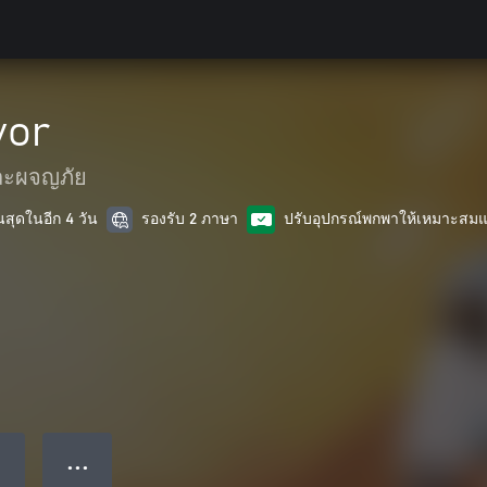
vor
และผจญภัย
นสุดในอีก 4 วัน
รองรับ 2 ภาษา
ปรับอุปกรณ์พกพาให้เหมาะสมแ
● ● ●