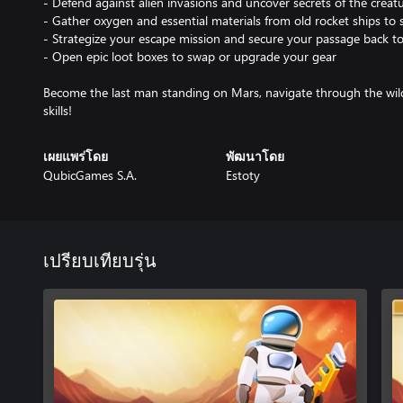
- Defend against alien invasions and uncover secrets of the creat
- Gather oxygen and essential materials from old rocket ships to 
- Strategize your escape mission and secure your passage back to
- Open epic loot boxes to swap or upgrade your gear
Become the last man standing on Mars, navigate through the wild
skills!
เผยแพร่โดย
พัฒนาโดย
QubicGames S.A.
Estoty
เปรียบเทียบรุ่น