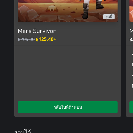
รุ่นนี้
Mars Survivor
M
฿209.00
฿125.40+
฿
กลับไปที่ด้านบน
รวมไว้