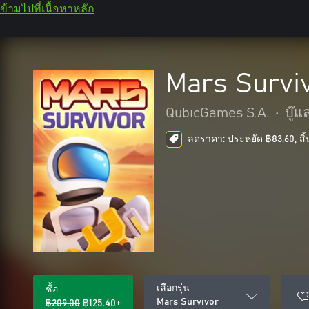
ข้ามไปที่เนื้อหาหลัก
Mars Survi
QubicGames S.A.
•
บู๊
ลดราคา: ประหยัด ฿83.60, สิ้
เลือกรุ่น
ซื้อ
Mars Survivor
฿209.00
฿125.40+