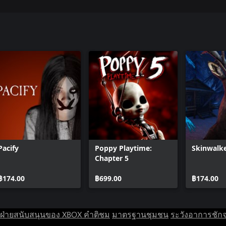
Pacify
Poppy Playtime:
Skinwalk
Chapter 5
฿174.00
฿699.00
฿174.00
ฝ่ายสนับสนุนของ XBOX
คำติชม
มาตรฐานชุมชน
ระวังอาการชัก