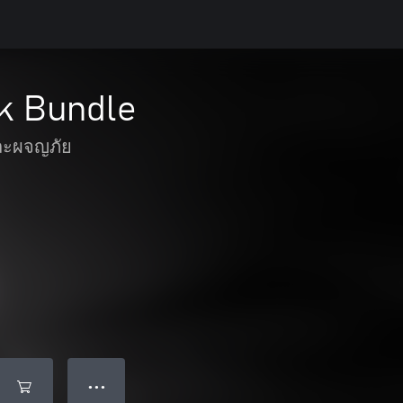
k Bundle
และผจญภัย
● ● ●