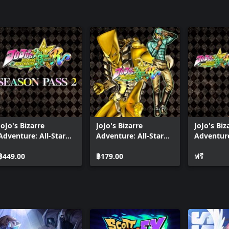
Animation Special Event color set (5 types)
JoJo's Bizarre
JoJo's Bizarre
JoJo's Biz
Adventure: All-Star
Adventure: All-Star
Adventure
Battle R Season Pass
Battle R - Alternate
Battle R 
2
฿449.00
World Diego DLC
฿179.00
Costume 
ฟรี
Dolphin S
Prison Ja