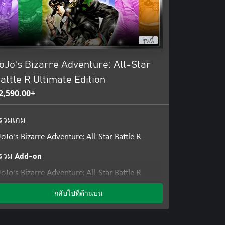
aracters from all arcs, you can
m different universes interact for
รุ่นนี้
attle Mode, Arcade Mode, Online
oJo's Bizarre Adventure: All-Star
mode, All-Star Battle Mode,
ame, but also brand new battles
attle R Ultimate Edition
0 battles with various settings
2,590.00+
skins for characters and unique
รวมเกม
JoJo's Bizarre Adventure: All-Star Battle R
sign of JoJo’s Bizarre Adventure:
o the fighting tempo and the
รวม Add-on
s from the Part 6 anime voice
th fans who have played the
JoJo's Bizarre Adventure: All-Star Battle R
perience.
Season Pass 2
กลับไปที่ด้านบน
JoJo's Bizarre Adventure: All-Star Battle R
ely.
Season Pass
JoJo's Bizarre Adventure: All-Star Battle R The