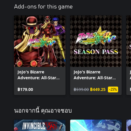
Add-ons for this game
JoJo's Bizarre
JoJo's Bizarre
Adventure: All-Star
Adventure: All-Star
Battle R - Wonder of
Battle R Season Pass
U
฿179.00
฿599.00
฿449.25
-25%
นอกจากนี้ คุณอาจชอบ