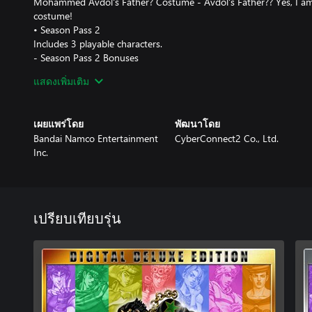
Mohammed Avdol's Father? Costume - Avdol's Father?? Yes, I am!
costume!
• Season Pass 2
Includes 3 playable characters.
- Season Pass 2 Bonuses
Giorno Giovanna Haruno Shiobana Costume - Start your journey 
แสดงเพิ่มเติม
as Haruno Shiobana before he became known as Giorno Giovann
• 5 Special Event Outfits
Contains the additional The Animation Special Event color set (5
เผยแพร่โดย
พัฒนาโดย
Bandai Namco Entertainment
CyberConnect2 Co., Ltd.
Well known for its charismatic heroes, striking art style, and unfo
Inc.
daze…”), another installment of JoJo’s Bizarre Adventure is coming
Star Battle R!
• Stunning visuals authentic to Hirohiko Araki’s Style
JoJo’s Bizarre Adventure: All-Star Battle R captures the over-the-to
เปรียบเทียบรุ่น
allowing you to experience the JoJo universe with powerful image
had come to life. Now you too can freely move the characters cre
own hands, and feel as if you’re inside the manga where graphics
characteristic “ゴゴゴゴゴ“.
• 50 playable characters from all JoJo arcs
Jonathan Joestar, Jotaro Kujo, DIO, Jolyne Cujoh, and other chara