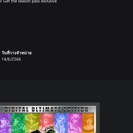
 Get the season pass exclusive
on the path to being a Gang-star
a!
 types) costumes for use in-game.
วันที่วางจำหน่าย
14/6/2566
rgettable catch phrases (“Yare yare
! JoJo's Bizarre Adventure: All-
p art style that is vintage JoJo,
ry as if Hirohiko Araki's manga
ated by Hirohiko Araki with your
 and text meet to invoke the
cters from JoJo's Bizarre