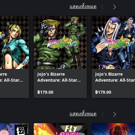
แสดงทั้งหมด
arre
JoJo's Bizarre
JoJo's Bizarre
: All-Star
Adventure: All-Star
Adventure: All-Star
Jolyne Cujoh
Battle R - Rudol von
Battle R - Leone
Green
Stroheim DLC
฿179.00
Abbacchio DLC
฿179.00
treet State
cket
แสดงทั้งหมด