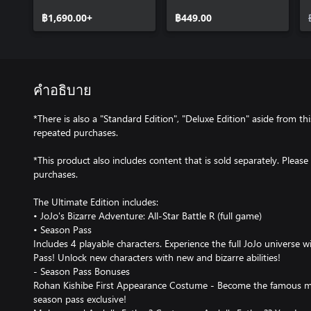
Battle R
Battle R Season Pass
฿1,690.00+
2
฿449.00
คำอธิบาย
*There is also a "Standard Edition", "Deluxe Edition" aside from th
repeated purchases.
*This product also includes content that is sold separately. Please
purchases.
The Ultimate Edition includes:
• JoJo's Bizarre Adventure: All-Star Battle R (full game)
• Season Pass
Includes 4 playable characters. Experience the full JoJo universe w
Pass! Unlock new characters with new and bizarre abilities!
- Season Pass Bonuses
Rohan Kishibe First Appearance Costume - Become the famous mang
season pass exclusive!