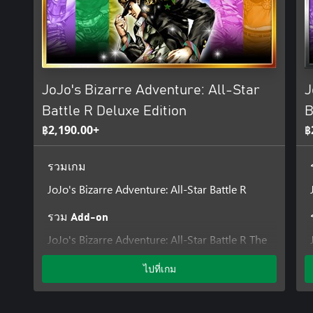
Adventure gather across multiple generations! With 50 playable ch
experience popular battles from each story, and see characters fro
the first time!
• A variety of game modes
JoJo's Bizarre Adventure: All-Star Battle R consists of All-Star B
JoJo's Bizarre Adventure: All-Star
J
Mode, Versus Mode, Practice Mode, and Gallery Mode. The main 
features not only clashes between characters from the original g
Battle R Deluxe Edition
B
that are unique to All-Star Battle R. You can play through over 10
฿2,190.00+
฿
and conditions. All-Star Battle Mode also offers special cosmetic 
illustrations that can be enjoyed in gallery mode.
รวมเกม
• How the game has evolved from the original All-Star Battle
JoJo's Bizarre Adventure: All-Star Battle R
Based on the All-Star Battle system released in 2014, the game de
All-Star Battle R reinvigorates the experience with adjustments t
รวม Add-on
addition of hit stops and jump dashes. With new audio recording
actors, the full atmosphere of the animated series is realized. Bo
JoJo's Bizarre Adventure: All-Star Battle R The
original All-Star Battle and newcomers will be able to enjoy the ex
Animation Special Event color set (5 types)
ไปที่เกม
JoJo's Bizarre Adventure: All-Star Battle R
*Individual season pass DLC will be available for purchase separat
Season Pass