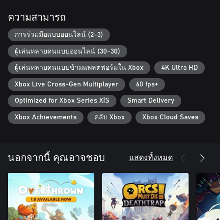
FIND YOUR FORTUNE IN AN EPIC, EVOLVING ADVENTURE
The story unfolds in Issues, major updates packed with gripping
ความสามารถ
Questlines and new characters. Quest together with the rogues
and rapscallions aboard the Riftwake to improve your Reputation
การร่วมมือแบบออนไลน์ (2-3)
with them. Witness X-Isle change and evolve in the future as
ผู้เล่นหลายคนแบบออนไลน์ (30-30)
threats rise, alliances shift, and new realities emerge!
ผู้เล่นหลายคนแบบข้ามแพลตฟอร์มใน Xbox
4K Ultra HD
Xbox Live Cross-Gen Multiplayer
60 fps+
Optimized for Xbox Series X|S
Smart Delivery
Xbox Achievements
คลับ Xbox
Xbox Cloud Saves
แสดงทั้งหมด
นอกจากนี้ คุณอาจชอบ