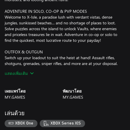
ADVENTURE IN SOLO, CO-OP & PVP MODES
Welcome to X-Isle, a paradise lush with verdant vistas, dense
jungles, sunkissed beaches… and no shortage of places to loot.
Solve puzzles across the island to unlock Vaults, where enemies
and priceless treasures lie in wait. Adventure in co-op or solo to
find the quickest, most lucrative route to your payday!
OUTFOX & OUTGUN
Switch up your loadout to suit the heist at hand! Assault rifles,
shotguns, grenades, sniper rifles, and more are at your disposal.
Even the arcane Artifacts you plunder can be upgraded to
แสดงเพิ่มเติม
unleash game-changing new powers! Wield them all to battle
monsters or outwit rivals if you’re playing in PvP.
เผยแพร่โดย
พัฒนาโดย
BECOME THE ULTIMATE TREASURE HUNTER
MY.GAMES
MY.GAMES
Hunt in style with hundreds of different customization options,
including full-body Avatars, unique Outfits, wild Color Schemes,
personalized Traversers and Hoverboards, and lots more. New
เล่นด้วย
styles for your Renegade can be unlocked via Quests, the Shop,
and your Renegade Pass.
XBOX One
XBOX Series X|S