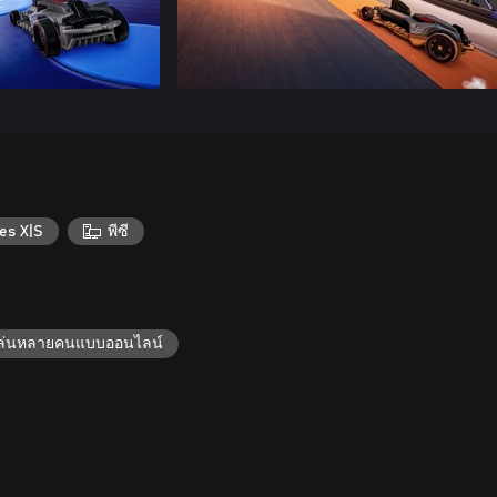
es X|S
พีซี
้เล่นหลายคนแบบออนไลน์