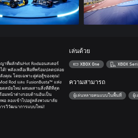
เล่นด้วย
ชญาที่ผลักดันHot Rodมอนสเตอร์
XBOX One
XBOX Seri
้! พลังเหลือเฟือที่พร้อมปลดปล่อย
ลังคุณ โดยเฉพาะคู่ต่อสู้ของคุณ!
Mod Rod และ FusionBusta™ แห่ง
ความสามารถ
ัยใหม่ ผสมผสานสิ่งที่ดีที่สุด
พร้อมหน้าต่างรอบด้านอันเป็น
ผู้เล่นหลายคนแบบในพื้นที่
ผู
พียงพอ ลองเข้าไปอยู่หลังพวงมาลัย
ู่การวิวัฒนาการแบบใหม่!