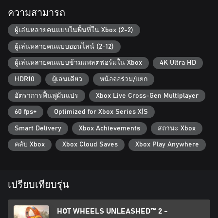
การกระโดดแบบซิงเกิลหรือดับเบิ้ลของคุณได้แล้ว ใช้ท่าทางเหล่า
นั้นอย่างชาญฉลาดและถูกเวลาเพื่อชนคู่แข่งของคุณและเตะพวก
ความสามารถ
เขาออกจากสนามแข่ง... หรือแค่หลบสิ่งกีดขวางเหล่านั้น!
และด้วยการกระแบบใหม่ คุณสามารถหลีกหนีการจราจรข้างหน้า
ผู้เล่นหลายคนแบบในพื้นที่ใน Xbox (2-2)
และพบกับทางลัดลับใหม่ๆ ได้!
ผู้เล่นหลายคนแบบออนไลน์ (2-12)
ในแบบที่คุณชอบ
ผู้เล่นหลายคนแบบข้ามแพลตฟอร์มใน Xbox
4K Ultra HD
คุณเป็นคนบ้าระห่ำที่เปลี่ยนทุกการแข่งขันให้เป็นสิ่งที่น่าตื่นเต้น
เร้าใจมากที่สุดหรือไม่ หรือบางทีคุณเป็นประเภทที่ชอบทดสอบขีด
HDR10
ผู้เล่นเดียว
หน้อจอร่วม/แยก
จำกัดของตัวเอง? คุณได้พูดว่า "แฟนตัวยงของการปะทะครั้งใหญ่"
อัตราการฟื้นฟูผันแปร
Xbox Live Cross-Gen Multiplayer
หรือไม่?HOT WHEELS UNLEASHED™ 2 - Turbocharged ทำให้เกิด
สิ่งเหล่านั้นทั้งหมดและอีกมากมาย โหมดเกมที่แตกต่างกันสำหรับทุก
60 fps+
Optimized for Xbox Series X|S
"ความสนุก" ที่มีความหมายสำหรับคุณ ทั้งออฟไลน์และออนไลน์
Smart Delivery
Xbox Achievements
สถานะ Xbox
ปลดปล่อยความคิดสร้างสรรค์ของคุณ!
คลับ Xbox
Xbox Cloud Saves
Xbox Play Anywhere
เอดิเตอร์ที่มีชื่อเสียงที่สุดกลับมาแล้ว! สร้างเส้นทางในฝันของคุณ
ด้วย Track Editor อันทรงพลัง หรือใช้การสร้างสรรค์ที่ดีที่สุดจาก
คอมมิวนิตี้!
และแน่นอน เส้นทางที่สวยงามย่อมต้องการรถที่ยอดเยี่ยม รถใหม่
เปรียบเทียบรุ่น
และมีการพัฒนาLivery Editor คือสิ่งที่คุณต้องการ: ด้วยเครื่องมือ
ใหม่ๆ เช่นStickers Editorคุณสามารถออกแบบและบันทึกรูปแบบ
และรูปร่างเพื่อสร้างผลงานชิ้นเอกของคุณได้ เรามั่นใจว่าสิ่งที่ดี
HOT WHEELS UNLEASHED™ 2 -
ที่สุดจะมาจากจินตนาการของคุณ!