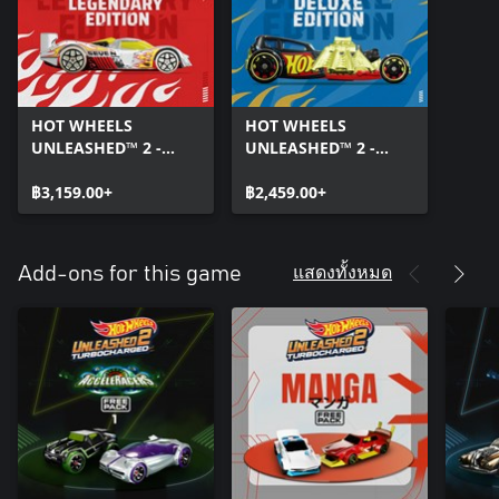
HOT WHEELS
HOT WHEELS
UNLEASHED™ 2 -
UNLEASHED™ 2 -
Turbocharged -
Turbocharged -
Legendary Edition
฿3,159.00+
Deluxe Edition
฿2,459.00+
แสดงทั้งหมด
Add-ons for this game