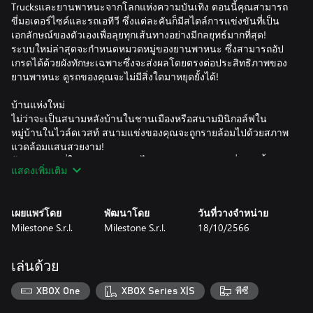
Trucksและยานพาหนะจากโลกแห่งความบันเทิง ตอนนี้คุณสามารถ
ขี่มอเตอร์ไซค์และรถเอทีวี ซึ่งแต่ละคันก็มีสไตล์การแข่งขันที่เป็น
เอกลักษณ์ของตัวเองเพื่อลุยทุกเส้นทางอย่างมีกลยุทธ์มากที่สุด!
ระบบใหม่ล่าสุดจะกำหนดหมวดหมู่ของยานพาหนะ ซึ่งสามารถอัป
เกรดได้ด้วยผังทักษะเฉพาะซึ่งจะส่งผลโดยตรงต่อประสิทธิภาพของ
ยานพาหนะ ดูรถของคุณจะไม่มีสิ่งใดมาหยุดยั้งได้!
บ้านแห่งใหม่
ไม่ว่าจะเป็นสนามหลังบ้านในชานเมืองหรือสนามมินิกอล์ฟใน
หมู่บ้านในไวล์ดเวสท์ สนามแข่งของคุณจะถูกรายล้อมไปด้วยสภาพ
แวดล้อมแสนสวยงาม!
ค้นพบสถานที่ใหม่ล่าสุด 5 แห่ง ไขความลับของสถานที่เหล่านั้น
แสดงเพิ่มเติม
แล้วคุณจะรู้สึกเหมือนอยู่บ้านที่นั่นและบนโพเดียม
ภูมิประเทศใหม่เป็นอีกหนึ่งรายการใหม่ที่ยอดเยี่ยมที่จะทำให้การ
แข่งขันของคุณน่าตื่นเต้นและท้าทายยิ่งขึ้น ต้นหญ้า ผืนทราย และ
เผยแพร่โดย
พัฒนาโดย
วันที่วางจำหน่าย
อื่นๆ จะส่งผลต่อการควบคุมรถโดยตรง: ซึ่งเป็นสิ่งที่ควรคำนึงถึงเมื่อ
Milestone S.r.l.
Milestone S.r.l.
18/10/2566
คุณเลือกรถ ในขณะนี้การเล่นอย่างมีกลยุทธ์จะมีบทบาทมากขึ้น!
โชว์ลีลาของคุณ
เล่นด้วย
ก่อนที่จะสร้างความประทับใจให้กับคู่ต่อสู้ของคุณด้วยชัยชนะอันยิ่ง
ใหญ่ ปล่อยให้พวกเขาพูดไม่ออกด้วยท่วงท่าบอันน่าตื่นเต้นใหม่!
XBOX One
XBOX Series X|S
พีซี
นอกจากดริฟต์ และ Boostตอนนี้คุณสามารถอวดการแดชข้างและ