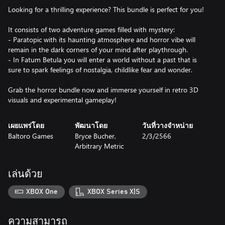
Looking for a thrilling experience? This bundle is perfect for you!
It consists of two adventure games filled with mystery:
- Paratopic with its haunting atmosphere and horror vibe will
remain in the dark corners of your mind after playthrough.
- In Fatum Betula you will enter a world without a past that is
sure to spark feelings of nostalgia, childlike fear and wonder.
Grab the horror bundle now and immerse yourself in retro 3D
visuals and experimental gameplay!
เผยแพร่โดย
พัฒนาโดย
วันที่วางจำหน่าย
Baltoro Games
Bryce Bucher,
2/3/2566
Arbitrary Metric
เล่นด้วย
XBOX One
XBOX Series X|S
ความสามารถ