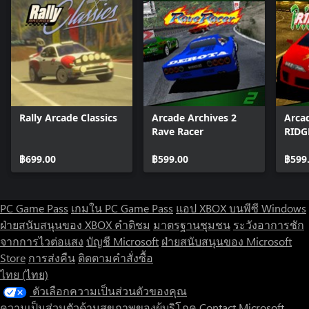
Rally Arcade Classics
Arcade Archives 2
Arca
Rave Racer
RIDG
฿699.00
฿599.00
฿599
PC Game Pass
เกมใน PC Game Pass
แอป XBOX บนพีซี Windows
ฝ่ายสนับสนุนของ XBOX
คำติชม
มาตรฐานชุมชน
ระวังอาการชัก
จากการไวต่อแสง
บัญชี Microsoft
ฝ่ายสนับสนุนของ Microsoft
Store
การส่งคืน
ติดตามคำสั่งซื้อ
ไทย (ไทย)
ตัวเลือกความเป็นส่วนตัวของคุณ
ความเป็นส่วนตัวด้านสุขภาพของผู้บริโภค
Contact Microsoft