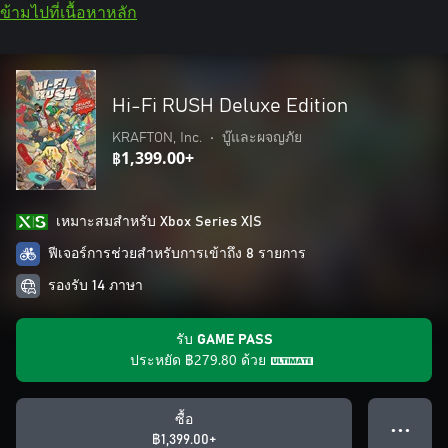
ข้ามไปที่เนื้อหาหลัก
Hi-Fi RUSH Deluxe Edition
KRAFTON, Inc.
•
บู๊และผจญภัย
฿1,399.00+
เหมาะสมสําหรับ Xbox Series X|S
ฟีเจอร์การช่วยสำหรับการเข้าถึง 8 รายการ
รองรับ 14 ภาษา
รับ GAME PASS
ประหยัด
฿279.80
ด้วย
ซื้อ
● ● ●
฿1,399.00+