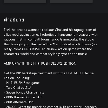
คำอธิบาย
Feel the beat as wannabe rockstar Chai and his ragtag team of
allies rebel against an evil robotics enhancement megacorp with
raucous rhythm combat! From Tango Gameworks, the studio
that brought you The Evil Within® and Ghostwire®: Tokyo (no,
really) comes Hi-Fi RUSH, an all-new action game where the
characters, world and combat stylishly sync to the music!
AMP UP WITH THE Hi-Fi RUSH DELUXE EDITION
Get the VIP backstage treatment with the Hi-Fi RUSH Deluxe
Edition, including:
- Hi-Fi RUSH Base game
- Two Chai outfits*
- Seven bonus Chai t-shirts
- 808-Themed Guitar Skin
- 808 Alternate Skin
- 20,000 Gears for unlocking combat skills and other upgrades.