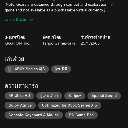
(Note: Gears are obtained through combat and exploration in-
game and not available as a purchasable virtual currency.)
แสดงเพิ่มเติม
*Each of the Chai Outfits includes an alternate robot arm, scarf,
jacket, trousers and shoes which can be mixed and matched with
other cosmetics in-game.
เผยแพร่โดย
พัฒนาโดย
วันที่วางจำหน่าย
KRAFTON, Inc.
Tango Gameworks
25/1/2566
Note: Gears are immediately available after purchase. Players get
access to the other items after beating the opening stage and
can change their outfits in the Hideout.
เล่นด้วย
CHAI VERSUS THE WORLD
XBOX Series X|S
พีซี
Labeled ‘defective’ after a shady corporate experiment mistakenly
fuses a music player to his heart, Chai must now fight for his
ความสามารถ
freedom in a slick animated world where everything –
platforming puzzles, enemy attacks and even the colorful gags &
4K Ultra HD
ผู้เล่นเดียว
60 fps+
Spatial Sound
banter - are synced to the beat.
Dolby Atmos
Optimized for Xbox Series X|S
OPEN UP THE MOSH PIT!
Console Keyboard & Mouse
PC Game Pad
Take on armies of corporate drones (read: actual robots) in