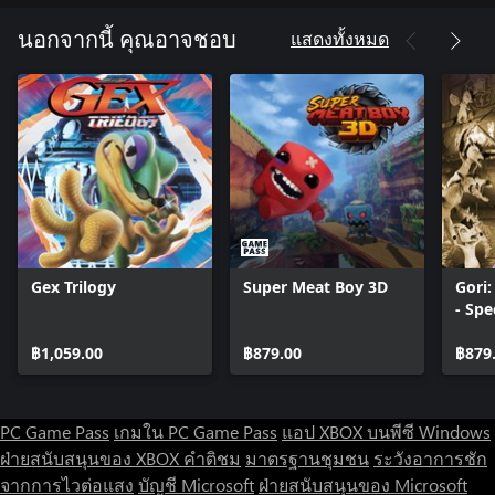
satisfying, rhythm-amplified combat. Time your moves to pull off
flashy Beat Hits, hard-hitting special abilities and even
แสดงทั้งหมด
นอกจากนี้ คุณอาจชอบ
combination attacks with your allies! Want to show off? Go
further and tap into the beat to amp up your skills and earn
those covetous S-rank scores.
ROWDY REBELS VS. BADASS BOSSES
Lead a squad of colorful teammates and take the fight to the
heart of an, er, heartless corporation. Square off with each
department’s boss, from Production to Marketing to Finance,
each more ready to protect the company’s bottom line than the
last in over-the-top battle sequences accompanied by their own
Gex Trilogy
Super Meat Boy 3D
Gori
music tracks!
- Spe
GRAB YOUR HEADPHONES
฿1,059.00
฿879.00
฿879
Tap your toes to a killer mixtape of original music, as well as
songs by Nine Inch Nails, The Prodigy, The Joy Formidable and
more! Want to show off your skills to a live streaming audience?
PC Game Pass
เกมใน PC Game Pass
แอป XBOX บนพีซี Windows
Fret not: Hi-Fi RUSH includes a streamer-friendly alternate audio
ฝ่ายสนับสนุนของ XBOX
คำติชม
มาตรฐานชุมชน
ระวังอาการชัก
mode which replaces those licensed songs with original tracks
จากการไวต่อแสง
บัญชี Microsoft
ฝ่ายสนับสนุนของ Microsoft