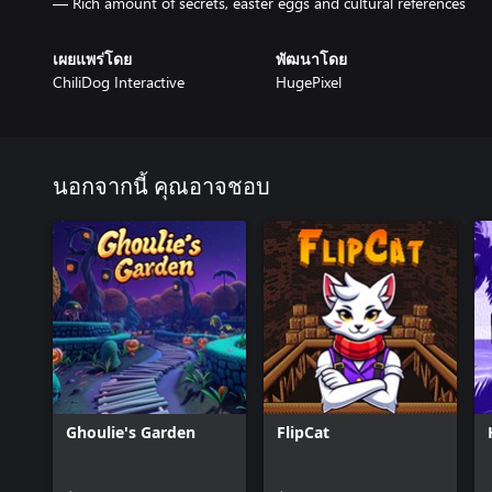
— Rich amount of secrets, easter eggs and cultural references
เผยแพร่โดย
พัฒนาโดย
ChiliDog Interactive
HugePixel
นอกจากนี้ คุณอาจชอบ
Ghoulie's Garden
FlipCat