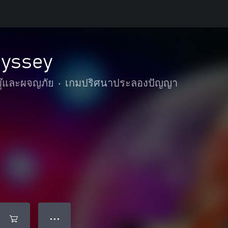
yssey
บู๊และผจญภัย
•
เกมปริศนาประลองปัญญา
● ● ●