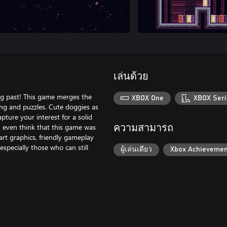
เล่นด้วย
ng past! This game merges the
XBOX One
XBOX Seri
ing and puzzles. Cute doggies as
pture your interest for a solid
n even think that this game was
ความสามารถ
art graphics, friendly gameplay
specially those who can still
ผู้เล่นเดียว
Xbox Achievemen