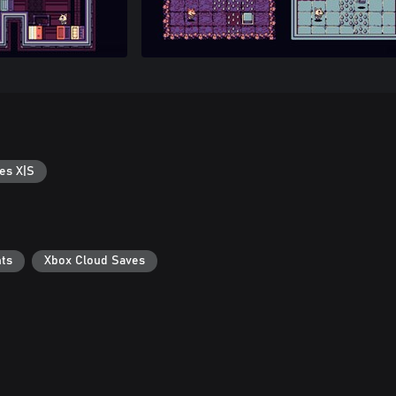
es X|S
ts
Xbox Cloud Saves