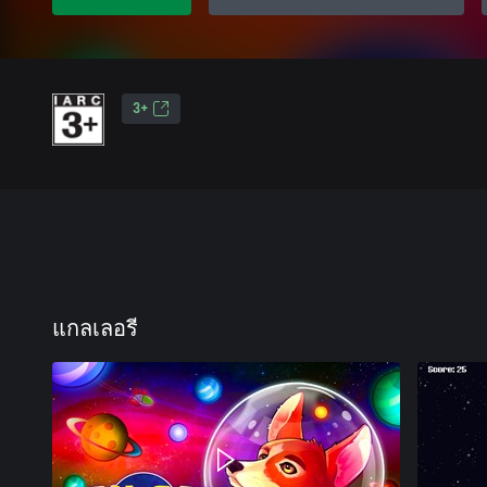
3+
แกลเลอรี