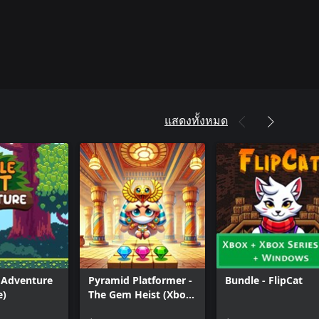
แสดงทั้งหมด
t Adventure
Pyramid Platformer -
Bundle - FlipCat
e)
The Gem Heist (Xbox
Series)