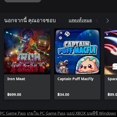
แสดงทั้งหมด
นอกจากนี้ คุณอาจชอบ
Iron Meat
Captain Puff MacFly
Spac
฿699.00
฿34.00
฿89.
PC Game Pass
เกมใน PC Game Pass
แอป XBOX บนพีซี Windows