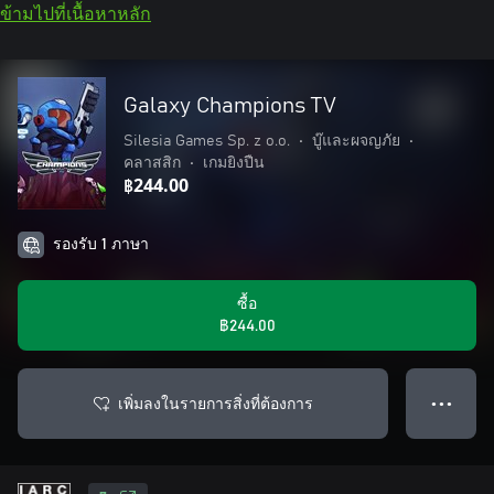
ข้ามไปที่เนื้อหาหลัก
Galaxy Champions TV
Silesia Games Sp. z o.o.
•
บู๊และผจญภัย
•
คลาสสิก
•
เกมยิงปืน
฿244.00
รองรับ 1 ภาษา
ซื้อ
฿244.00
เพิ่มลงในรายการสิ่งที่ต้องการ
● ● ●