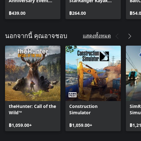
Anniversary Event
StarRanger Kayak
Bait
Pack
Pack
฿439.00
฿264.00
฿54.
แสดงทั้งหมด
นอกจากนี้ คุณอาจชอบ
theHunter: Call of the
Construction
SimRa
Wild™
Simulator
Simu
฿1,059.00+
฿1,059.00+
฿1,2