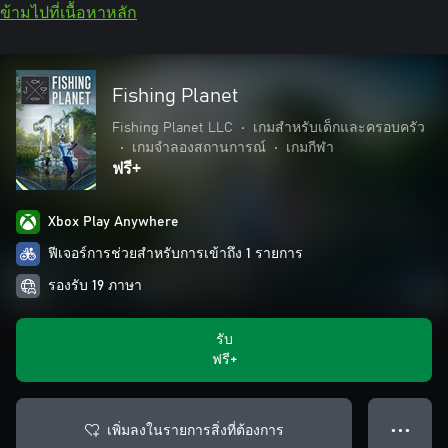
ข้ามไปที่เนื้อหาหลัก
Fishing Planet
Fishing Planet LLC
•
เกมสำหรับเด็กและครอบครัว
•
เกมจำลองสถานการณ์
•
เกมกีฬา
ฟรี+
Xbox Play Anywhere
ฟีเจอร์การช่วยสำหรับการเข้าถึง 1 รายการ
รองรับ 19 ภาษา
รับ
ฟรี+
เพิ่มลงในรายการสิ่งที่ต้องการ
● ● ●