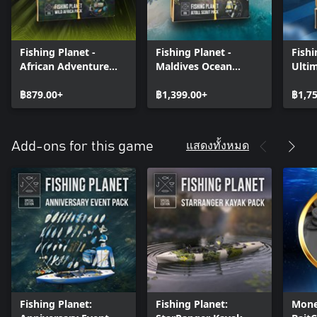
Fishing Planet -
Fishing Planet -
Fishi
African Adventure
Maldives Ocean
Ulti
Bundle
Bundle
Bund
฿879.00+
฿1,399.00+
฿1,7
แสดงทั้งหมด
Add-ons for this game
Fishing Planet:
Fishing Planet:
Mone