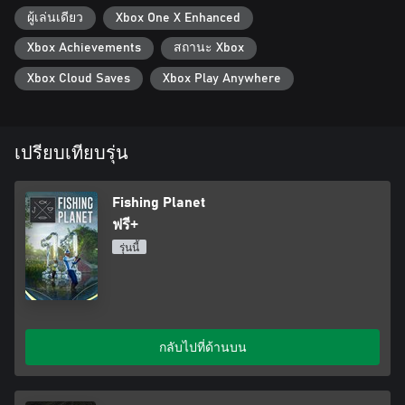
* Dynamic water graphics – splashes, waves and ripples on the
ผู้เล่นเดียว
Xbox One X Enhanced
water create a fully realistic fishing atmosphere.
* Weather – change of conditions depending on location, season
Xbox Achievements
สถานะ Xbox
and time of day. Possibility of sudden rain or sunshine breaking
through the clouds.
Xbox Cloud Saves
Xbox Play Anywhere
เปรียบเทียบรุ่น
Fishing Planet
ฟรี+
รุ่นนี้
กลับไปที่ด้านบน