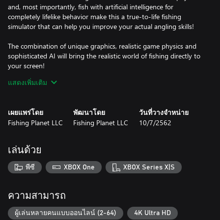
and, most importantly, fish with artificial intelligence for
completely lifelike behavior make this a true-to-life fishing
simulator that can help you improve your actual angling skills!
The combination of unique graphics, realistic game physics and
sophisticated AI will bring the realistic world of fishing directly to
your screen!
แสดงเพิ่มเติม
What makes us different:
* Complex AI system for fish behavior that correlates with
seasonal and climatic change, time of day, speed of water current,
เผยแพร่โดย
พัฒนาโดย
วันที่วางจำหน่าย
bottom contour and type (color and structure), water and air
Fishing Planet LLC
Fishing Planet LLC
10/7/2562
temperature, wind, etc. Biting/striking reactions for each fish
species are completely realistic and natural as well as specifics of
lure attacks.
เล่นด้วย
* Photorealistic graphics – using latest high-end tools for
ultimate photo-realism: photogrammetry, all waterways are
พีซี
XBOX One
XBOX Series X|S
based on real location.
* Unique system of game physics and realistic tackle damage –
rods, lines and reels break according to their actual individual
ความสามารถ
characteristics. Realistic aero and hydrodynamic environment for
lures and retrieves.
ผู้เล่นหลายคนแบบออนไลน์ (2-64)
4K Ultra HD