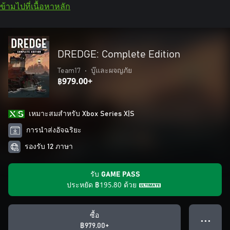
ข้ามไปที่เนื้อหาหลัก
DREDGE: Complete Edition
Team17
•
บู๊และผจญภัย
฿979.00+
เหมาะสมสําหรับ Xbox Series X|S
การนำส่งอัจฉริยะ
รองรับ 12 ภาษา
รับ GAME PASS
ประหยัด
฿195.80
ด้วย
ซื้อ
● ● ●
฿979.00+