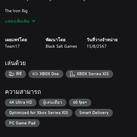
The Iron Rig
The Iron Rig introduces a new constructible town to your
แสดงเพิ่มเติม
DREDGE adventure. Uncover ancient disturbances and craft
advanced equipment, items and gadgets with the help of new
acquaintances. Progress always comes at a price.
เผยแพร่โดย
พัฒนาโดย
วันที่วางจำหน่าย
Team17
Black Salt Games
15/8/2567
The Pale Reach
Take your DREDGE adventure into unchartered territory. Explore
icy waters that hide more than just fish, sell your discoveries,
เล่นด้วย
enhance your boat, and unravel a bitter betrayal, dredging up
long-buried mysteries from this frozen land.
พีซี
XBOX One
XBOX Series X|S
Blackstone Key
The mysterious workshop on Blackstone Isle is locked tight.
ความสามารถ
Inside are otherworldly creations, products of cruel machinations
by the previous occupants. Now they lie idle and abandoned.
4K Ultra HD
ผู้เล่นเดียว
60 fps+
With this key you can put them to some use.
Optimized for Xbox Series X|S
Smart Delivery
PC Game Pad