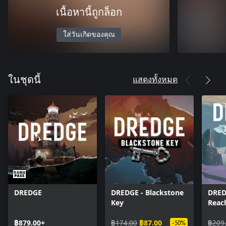
เนื้อหานี้ถูกล็อก
ใส่วันเกิดของคุณ
แสดงทั้งหมด
ในชุดนี้
DREDGE
DREDGE - Blackstone
DRED
Key
Reac
฿879.00+
฿174.00
฿87.00
฿209
-50%