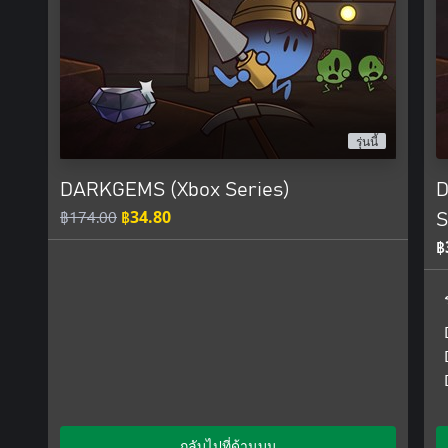
รุ่นนี้
DARKGEMS (Xbox Series)
D
฿174.00
฿34.80
S
฿
กลับไปที่ด้านบน