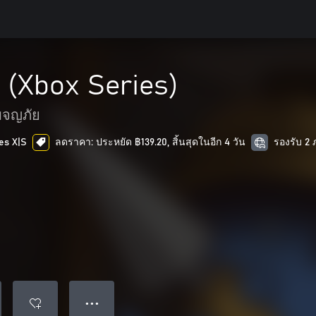
(Xbox Series)
ผจญภัย
es X|S
ลดราคา: ประหยัด ฿139.20, สิ้นสุดในอีก 4 วัน
รองรับ 2
● ● ●