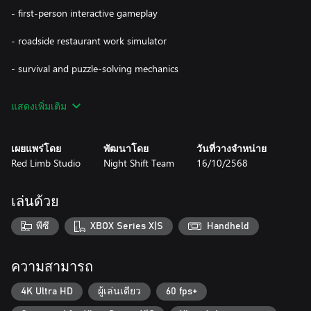
- first-person interactive gameplay
- roadside restaurant work simulator
- survival and puzzle-solving mechanics
- dark, immersive storyline
แสดงเพิ่มเติม
- atmosphere inspired by horror podcasts and creepypastas
เผยแพร่โดย
พัฒนาโดย
วันที่วางจำหน่าย
A game where daily routine becomes a deadly challenge, and the
Red Limb Studio
Night Shift Team
16/10/2568
night shift reveals the true face of horror.
เล่นด้วย
พีซี
XBOX Series X|S
Handheld
ความสามารถ
4K Ultra HD
ผู้เล่นเดียว
60 fps+