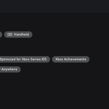
Handheld
Optimized for Xbox Series X|S
Xbox Achievements
y Anywhere