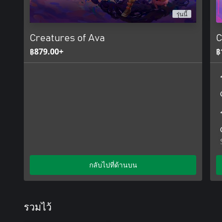
รุ่นนี้
Creatures of Ava
C
฿879.00+
฿
กลับไปที่ด้านบน
รวมไว้