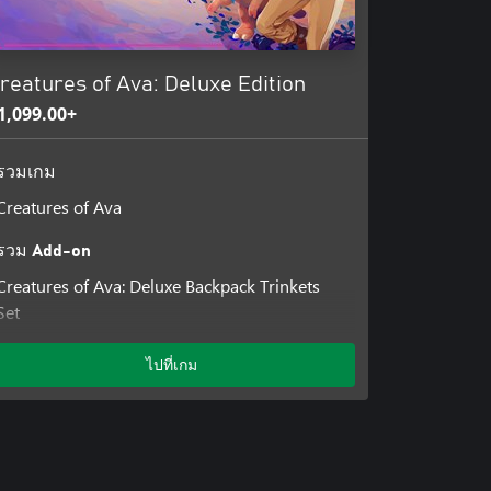
reatures of Ava: Deluxe Edition
1,099.00+
รวมเกม
Creatures of Ava
รวม Add-on
Creatures of Ava: Deluxe Backpack Trinkets
Set
Creatures of Ava: WDC Charity Backpack
Trinkets Set
ไปที่เกม