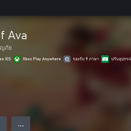
f Ava
จญภัย
es X|S
Xbox Play Anywhere
รองรับ 9 ภาษา
ปรับอุปกร
● ● ●