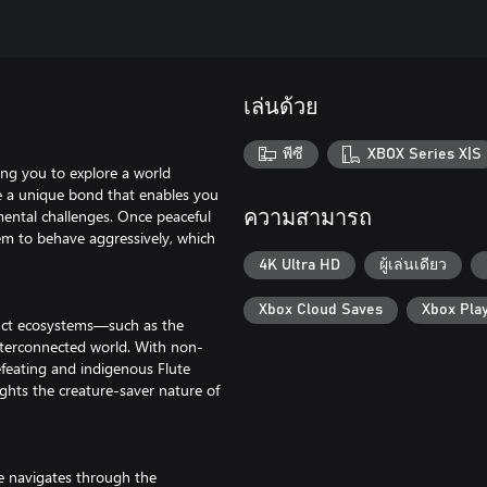
เล่นด้วย
พีซี
XBOX Series X|S
ing you to explore a world
de a unique bond that enables you
nmental challenges. Once peaceful
ความสามารถ
em to behave aggressively, which
4K Ultra HD
ผู้เล่นเดียว
Xbox Cloud Saves
Xbox Pla
tinct ecosystems—such as the
terconnected world. With non-
feating and indigenous Flute
ghts the creature-saver nature of
he navigates through the