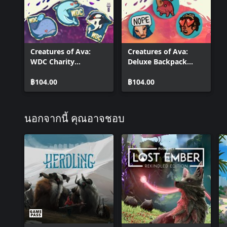
Creatures of Ava:
Creatures of Ava:
WDC Charity
Deluxe Backpack
Backpack Trinkets Set
Trinkets Set
฿104.00
฿104.00
นอกจากนี้ คุณอาจชอบ