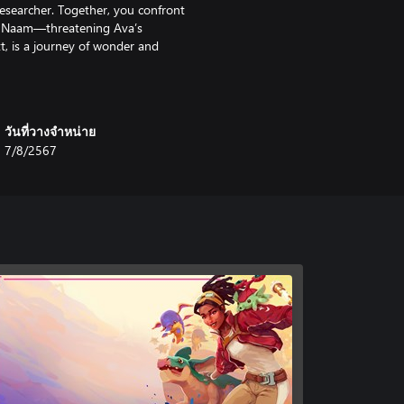
esearcher. Together, you confront
 of Naam—threatening Ava’s
t, is a journey of wonder and
's captivating secrets.
rich ecosystems filled with
วันที่วางจำหน่าย
 goes beyond traditional creature-
7/8/2567
ith the things you’ll encounter on
on, you will be challenged to
al toll it takes to preserve the