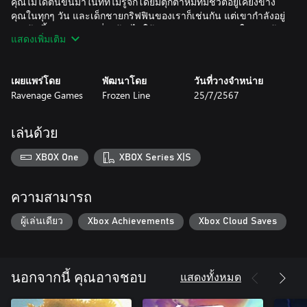
คุณไม่ได้ตื่นขึ้นมาในที่ที่ไม่รู้จักโดยมีตุ๊กตาหมีที่มีชีวิตอยู่เคียงข้าง
คุณในทุกๆ วัน และเด็กชายกริฟฟินของเราก็เช่นกัน แต่เขากำลังอยู่
ตรงก้นบึ้งของปริศนาที่จะต้องไขให้กระจ่าง และกำลังอยู่ในตอนต้น
แสดงเพิ่มเติม
ของเรื่องราวอันอบอุ่นหัวใจของเพื่อนสองคนที่รอการบอกเล่าให้ทุก
คนฟัง
เผยแพร่โดย
พัฒนาโดย
วันที่วางจำหน่าย
เอาชนะความท้าทายที่ยากลำบาก
Ravenage Games
Frozen Line
25/7/2567
ใช้ความช่วยเหลือจากเบอร์ลีเพื่อไขปริศนาอันซับซ้อนและสำรวจ
โลก คุณควบคุมกริฟฟินได้โดยตรง แต่คุณยังสามารถหยิบ โยน
เล่นด้วย
และออกคำสั่งให้เพื่อนหมีเท็ดดี้ของคุณมาช่วยได้
XBOX One
XBOX Series X|S
สำรวจโลกลึกลับ
กริฟฟินพบว่าตัวเองอยู่ในที่มืดซึ่งมีภาพในอดีตหลอกหลอนอยู่ แต่
ความสามารถ
โลกนี้ยังมีอะไรอีกมากนอกจากความหายนะและความเศร้าโศก เมื่อ
คุณรวบรวมกำลังเพื่อก้าวต่อไป คุณจะได้พบกับโลกที่น่าสนใจและมี
ผู้เล่นเดียว
Xbox Achievements
Xbox Cloud Saves
หลายแง่มุมซึ่งเต็มไปด้วยปราสาทลอยน้ำและถ้ำที่ขรุขระ ป่าใน
แสดงทั้งหมด
นอกจากนี้ คุณอาจชอบ