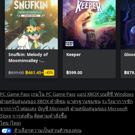
Snufkin: Melody of
Keeper
Gloo
Moominvalley -
Digital Deluxe Edition
฿839.00
฿461.45+
฿599.00
฿879
-45%
PC Game Pass
เกมใน PC Game Pass
แอป XBOX บนพีซี Windows
ฝ่ายสนับสนุนของ XBOX
คำติชม
มาตรฐานชุมชน
ระวังอาการชัก
จากการไวต่อแสง
บัญชี Microsoft
ฝ่ายสนับสนุนของ Microsoft
Store
การส่งคืน
ติดตามคำสั่งซื้อ
ไทย (ไทย)
ตัวเลือกความเป็นส่วนตัวของคุณ