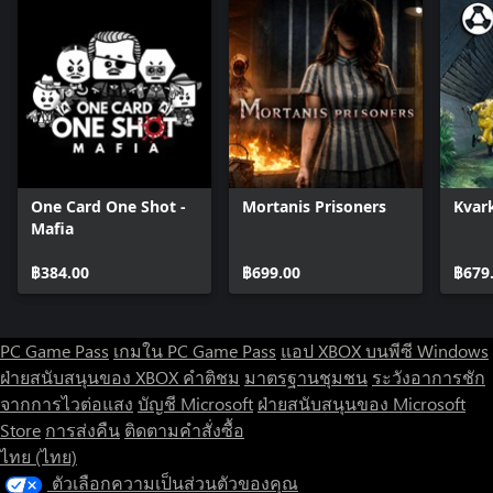
One Card One Shot -
Mortanis Prisoners
Kvar
Mafia
฿384.00
฿699.00
฿679
PC Game Pass
เกมใน PC Game Pass
แอป XBOX บนพีซี Windows
ฝ่ายสนับสนุนของ XBOX
คำติชม
มาตรฐานชุมชน
ระวังอาการชัก
จากการไวต่อแสง
บัญชี Microsoft
ฝ่ายสนับสนุนของ Microsoft
Store
การส่งคืน
ติดตามคำสั่งซื้อ
ไทย (ไทย)
ตัวเลือกความเป็นส่วนตัวของคุณ