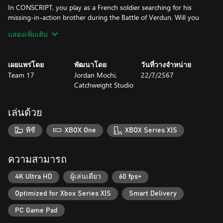
In CONSCRIPT, you play as a French soldier searching for his
missing-in-action brother during the Battle of Verdun. Will you
be able to search twisted trenches, navigate overrun forts, and
แสดงเพิ่มเติม
cross no-mans-land to find him, and ensure a home goes
unbroken?
เผยแพร่โดย
พัฒนาโดย
วันที่วางจำหน่าย
Experience classic and methodical survival horror gameplay in a
Team 17
Jordan Mochi,
22/7/2567
unique historical setting: the Battle of Verdun.
Catchweight Studio
Highly re-playable with various difficulty settings, multiple
endings, unlockable costumes and bonus weapons.
เล่นด้วย
Fend off a variety of enemy soldiers and combatants with a
variety of WW1 melee weapons and firearms.
พีซี
XBOX One
XBOX Series X|S
Survive in an intense, harrowing atmosphere boosted by a
unique pixel art aesthetic and oppressive sound design.
ความสามารถ
Navigate intricate level design that promotes item management
4K Ultra HD
ผู้เล่นเดียว
60 fps+
and route planning, whilst solving complex environmental
Optimized for Xbox Series X|S
Smart Delivery
puzzles.
PC Game Pad
Distinct WW1 themed areas that intertwine and overlap.