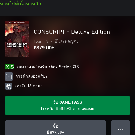
ข้ามไปที่เนื้อหาหลัก
CONSCRIPT - Deluxe Edition
Team 17
•
บู๊และผจญภัย
฿879.00+
เหมาะสมสําหรับ Xbox Series X|S
การนำส่งอัจฉริยะ
รองรับ 13 ภาษา
รับ GAME PASS
ประหยัด
฿588.93
ด้วย
ซื้อ
● ● ●
฿879.00+