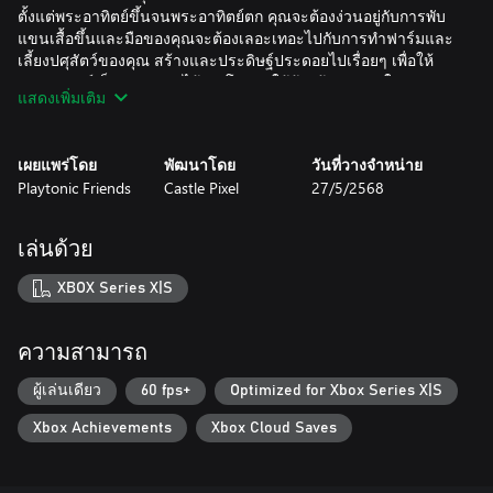
ตั้งแต่พระอาทิตย์ขึ้นจนพระอาทิตย์ตก คุณจะต้องง่วนอยู่กับการพับ
แขนเสื้อขึ้นและมือของคุณจะต้องเลอะเทอะไปกับการทำฟาร์มและ
เลี้ยงปศุสัตว์ของคุณ สร้างและประดิษฐ์ประดอยไปเรื่อยๆ เพื่อให้
สวนสวรรค์เล็กๆ ของคุณได้เติบโตภายใต้ท้องฟ้าอันแจ่มใสของ
แสดงเพิ่มเติม
Cattle Country
เผยแพร่โดย
พัฒนาโดย
วันที่วางจำหน่าย
Playtonic Friends
Castle Pixel
27/5/2568
แลกเปลี่ยนเรื่องราวและเข้าร่วมกับเพื่อนบ้านของคุณ
ทำความรู้จักกับชาวเมือง รับฟังเรื่องราวของพวกเขา ช่วยพวกเขา
เล่นด้วย
ผู้คนที่นี่เป็นคนแข็งขัน คุณต้องแข็งขันเช่นกันเพื่อเอาชีวิตรอด แต่
พวกเขาก็มีหัวใจที่อบอุ่นดั่งหัวใจในหน้าหนาว หากคุณพยายามมาก
XBOX Series X|S
พอในการก่อไฟให้หัวใจพวกเขา
ความสามารถ
จงระวังโจร
ผู้เล่นเดียว
60 fps+
Optimized for Xbox Series X|S
Xbox Achievements
Xbox Cloud Saves
ไม่ใช่ทุกคนใน Cattle Country ที่จะอบอุ่นและดูซื่อๆ เพราะฉะนั้น
จงระวังแผนการชั่วร้ายและบุคลิกที่ดูคลุมเครือ ปกป้องที่อยู่อาศัย
และชุมชนของคุณ