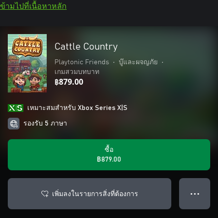
ข้ามไปที่เนื้อหาหลัก
Cattle Country
Playtonic Friends
•
บู๊และผจญภัย
•
เกมสวมบทบาท
฿879.00
เหมาะสมสําหรับ Xbox Series X|S
รองรับ 5 ภาษา
ซื้อ
฿879.00
เพิ่มลงในรายการสิ่งที่ต้องการ
● ● ●