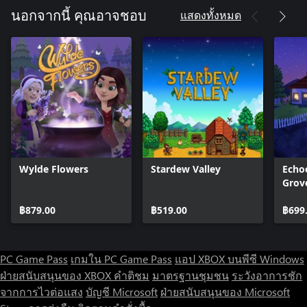
แสดงทั้งหมด
นอกจากนี้ คุณอาจชอบ
ตั้งแต่โรดิโอไปจนถึงการหาคู่
การผูกมิตรเป็นสิ่งจำเป็นในดินแดนเถื่อน ต้องช่วยเหลือกันไม่ว่าจะ
ร้อนหรือหนาว หรือคุณมีความต้องการที่แรงกล้ากว่านั้น? ด้วยตัว
ละคร 18 ตัวที่คุณสามารถจีบได้ จงรีบไปคว้าโอกาสและความรัก
นั้นมาไว้
Wylde Flowers
Stardew Valley
Echo
Grov
สมบัติที่ถูกฝัง
฿879.00
฿519.00
฿699
คุณได้ยินนั่นไหม? มีสมบัติอยู่ในเหมืองรอให้ผู้กล้าเข้าไปหา ตั้งแต่
แร่และโลหะที่มีค่า ไปจนถึงกล่องสมบัติของโจร หยิบอีเต้อของคุณ
มาและออกไปสร้างความตื่นเต้นด้วยการสำรวจแร่
PC Game Pass
เกมใน PC Game Pass
แอป XBOX บนพีซี Windows
ฝ่ายสนับสนุนของ XBOX
คำติชม
มาตรฐานชุมชน
ระวังอาการชัก
จากการไวต่อแสง
บัญชี Microsoft
ฝ่ายสนับสนุนของ Microsoft
เกมล่าในป่าใหญ่