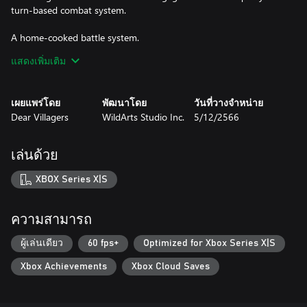
turn-based combat system.
A home-cooked battle system.
Born of Bread takes on turn-based combat tropes with a new
แสดงเพิ่มเติม
interaction system that put your reflex skills to the test.
This interactive system also features a weaknesss and resistance
system you will need to play with.
เผยแพร่โดย
พัฒนาโดย
วันที่วางจำหน่าย
Dear Villagers
WildArts Studio Inc.
5/12/2566
Team up with your buddies.
Loaf can't do it alone. Meet new characters during your
adventure, each with their own abilities and personnality. Ue their
เล่นด้วย
unique skills to overcome threats and obstacles whether in fights
or when exploring.
XBOX Series X|S
ความสามารถ
ผู้เล่นเดียว
60 fps+
Optimized for Xbox Series X|S
Xbox Achievements
Xbox Cloud Saves