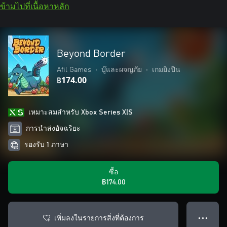
ข้ามไปที่เนื้อหาหลัก
Beyond Border
Afil Games
•
บู๊และผจญภัย
•
เกมยิงปืน
฿174.00
เหมาะสมสําหรับ Xbox Series X|S
การนำส่งอัจฉริยะ
รองรับ 1 ภาษา
ซื้อ
฿174.00
เพิ่มลงในรายการสิ่งที่ต้องการ
● ● ●