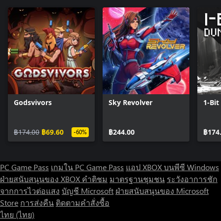
Godsvivors
Sky Revolver
1-Bi
฿174.00
฿69.60
฿244.00
฿174
-60%
PC Game Pass
เกมใน PC Game Pass
แอป XBOX บนพีซี Windows
ฝ่ายสนับสนุนของ XBOX
คำติชม
มาตรฐานชุมชน
ระวังอาการชัก
จากการไวต่อแสง
บัญชี Microsoft
ฝ่ายสนับสนุนของ Microsoft
Store
การส่งคืน
ติดตามคำสั่งซื้อ
ไทย (ไทย)