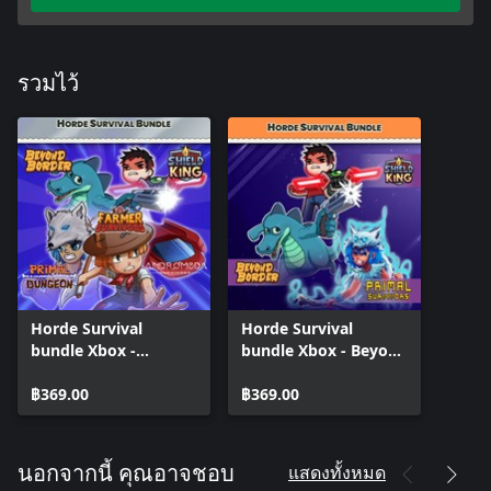
รวมไว้
Horde Survival
Horde Survival
bundle Xbox -
bundle Xbox - Beyond
Andromeda
Border, Shield King
Survivors, Beyond
฿369.00
and Primal Survivors
฿369.00
Border, Farmer
Survivors, Primal
Survivors, Shield King
แสดงทั้งหมด
นอกจากนี้ คุณอาจชอบ