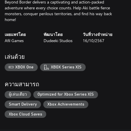
Beyond Border delivers a captivating and action-packed
adventure where every choice counts. Help Aki battle fierce
monsters, conquer perilous territories, and find his way back
เผยแพร่โดย
พัฒนาโดย
วันที่วางจำหน่าย
Afil Games
Dudeeki Studios
16/10/2567
เล่นด้วย
XBOX One
XBOX Series X|S
ความสามารถ
ผู้เล่นเดียว
Optimized for Xbox Series X|S
Smart Delivery
Xbox Achievements
Xbox Cloud Saves