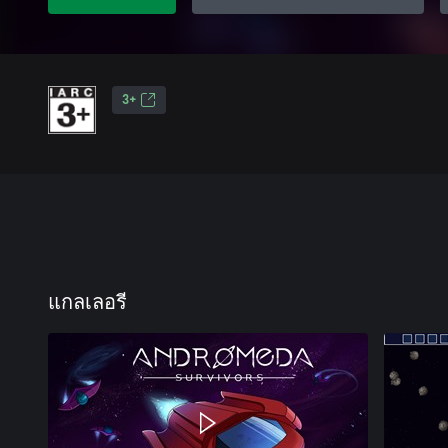
3+
แกลเลอรี