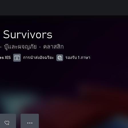
Survivors
•
บู๊และผจญภัย
•
คลาสสิก
es X|S
การนำส่งอัจฉริยะ
รองรับ 1 ภาษา
● ● ●