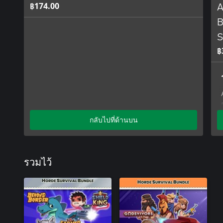
฿174.00
A
B
S
฿
กลับไปที่ด้านบน
รวมไว้