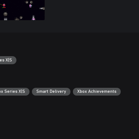
es X|S
ox Series X|S
Smart Delivery
Xbox Achievements