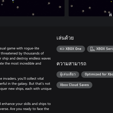
เล่นด้วย
asual game with rogue-lite
XBOX One
XBOX Seri
se threatened by thousands of
 ship and destroy endless waves
eate the most incredible and
ความสามารถ
ผู้เล่นเดียว
Optimized for Xb
nvaders, you'll collect vital
ful in the galaxy. But that's not
Xbox Cloud Saves
nquer new ships, each with unique
 enhance your skills and ships to
erse. Are you ready to face the