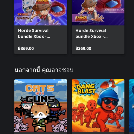
Horde Survival
Horde Survival
bundle Xbox -
bundle Xbox -
Andromeda
Andromeda,
Survivors, Beyond
฿369.00
Godsvivors and
฿369.00
Border, Farmer
Farmer Survivors
Survivors, Primal
Survivors, Shield King
นอกจากนี้ คุณอาจชอบ