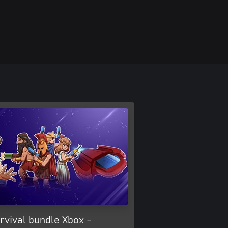
rvival bundle Xbox -