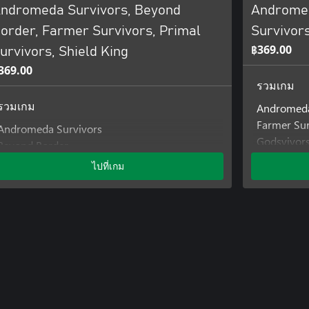
ndromeda Survivors, Beyond
Andromed
order, Farmer Survivors, Primal
Survivor
฿369.00
urvivors, Shield King
369.00
รวมเกม
Andromeda
รวมเกม
Farmer Sur
Andromeda Survivors
Godsvivor
Beyond Border
Farmer Survivors
ไปที่เกม
Primal Survivors
Shield King