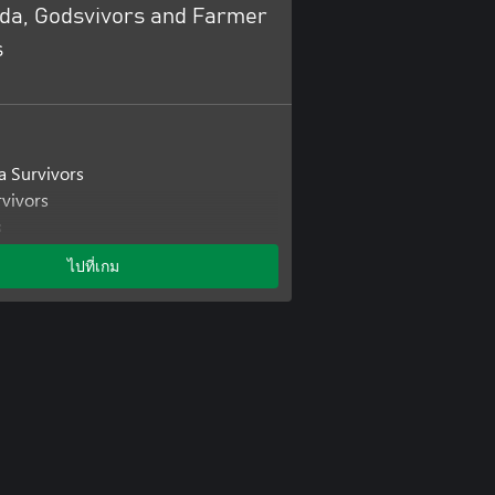
a, Godsvivors and Farmer
s
 Survivors
vivors
s
ไปที่เกม