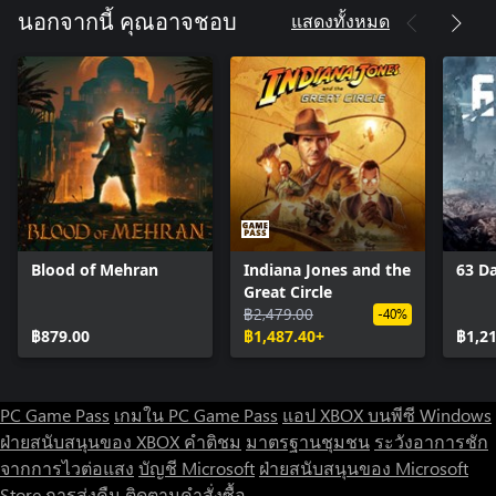
แสดงทั้งหมด
นอกจากนี้ คุณอาจชอบ
Blood of Mehran
Indiana Jones and the
63 D
Great Circle
฿2,479.00
-40%
฿879.00
฿1,487.40+
฿1,2
PC Game Pass
เกมใน PC Game Pass
แอป XBOX บนพีซี Windows
ฝ่ายสนับสนุนของ XBOX
คำติชม
มาตรฐานชุมชน
ระวังอาการชัก
จากการไวต่อแสง
บัญชี Microsoft
ฝ่ายสนับสนุนของ Microsoft
Store
การส่งคืน
ติดตามคำสั่งซื้อ