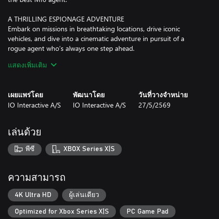
A THRILLING ESPIONAGE ADVENTURE
Embark on missions in breathtaking locations, drive iconic
vehicles, and dive into a cinematic adventure in pursuit of a
rogue agent who’s always one step ahead.
แสดงเพิ่มเติม
SPYING, YOUR WAY
Go silent or go loud. Whether fighting with fists or firepower,
using gadgets to infiltrate, or bluffing your way past guards, the
เผยแพร่โดย
พัฒนาโดย
วันที่วางจำหน่าย
approach is entirely up to you.
IO Interactive A/S
IO Interactive A/S
27/5/2569
WELCOME TO MI6
Test your skills and replay your favorite missions with additional
เล่นด้วย
modifiers, for endless espionage fun!
พีซี
XBOX Series X|S
ความสามารถ
4K Ultra HD
ผู้เล่นเดียว
Optimized for Xbox Series X|S
PC Game Pad