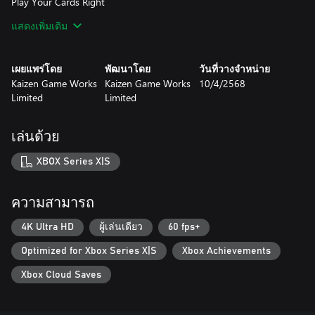
Play Your Cards Right
แสดงเพิ่มเติม
Sending your mascots out to work is never as easy as it sounds.
One minute they’re promoting delicious food, the next they’re
stuck in a doorway or starting a kitchen inferno. Need help?
เผยแพร่โดย
พัฒนาโดย
วันที่วางจำหน่าย
Good thing Kaso-Machi is full of intrepid everyday heroes ready
Kaizen Game Works
Kaizen Game Works
10/4/2568
to lend a hand (if you’ve managed to befriend them, of course).
Limited
Limited
Unlock Hero Cards, featuring Kaso-Machi’s lovable local weirdos
like Captain Sign, Japan’s only road-sign superhero (don’t ask
questions), or Mama-San, a bar owner with a serious latex
เล่นด้วย
collection. These heroes will step in to provide help when your
mascots inevitably lose control.
XBOX Series X|S
Tear Through Town in Your Upgradable Kei Truck
ความสามารถ
Kaso-Machi is a town full of secrets, and Michi isn’t just stuck in
an office managing mascots - he’s on the road in his rusty (but
4K Ultra HD
ผู้เล่นเดียว
60 fps+
upgradeable!) Kei Truck. This nifty little ride may look like a heap
Optimized for Xbox Series X|S
Xbox Achievements
of junk, but with a few tweaks, it’ll have nitro boosts, glider wings,
and even the ability to launch Pinky☆ - Michi’s maniacal mascot
Xbox Cloud Saves
assistant - like a missile. Use your truck to explore the strange,
forgotten town, unlock collectibles, and uncover hidden
mysteries. Who knew a Kei Truck could be your best friend in a