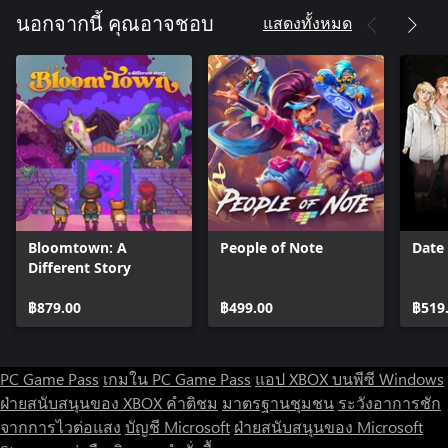
town where literally everything else hates you?!
แสดงทั้งหมด
นอกจากนี้ คุณอาจชอบ
Crime! Drama! A Walking Finger?!
Exiled after an ambush that left his clan in shambles, Michi finds
himself piecing together the mystery of what really happened,
while the town seems to actively conspire against him. Nightmare
spirits seem a little too interested in your business, and there’s an
ever-present sense that something’s very, very wrong in this
place…
Think you can resist? Think again. The mascots know where you
Bloomtown: A
People of Note
Date
live. Step into the world of Promise Mascot Agency and claim
Different Story
your place in this brave new world of mascot domination.
฿879.00
฿499.00
฿519
PC Game Pass
เกมใน PC Game Pass
แอป XBOX บนพีซี Windows
ฝ่ายสนับสนุนของ XBOX
คำติชม
มาตรฐานชุมชน
ระวังอาการชัก
จากการไวต่อแสง
บัญชี Microsoft
ฝ่ายสนับสนุนของ Microsoft