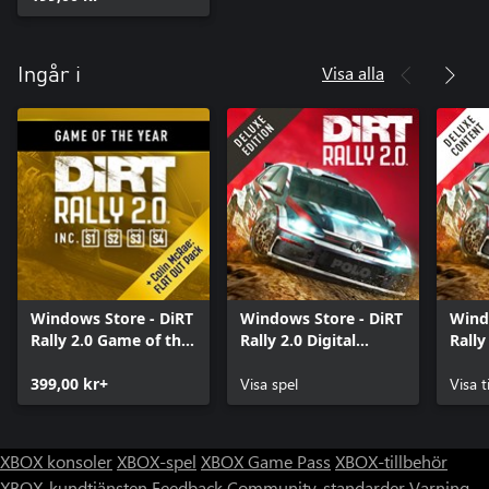
Visa alla
Ingår i
Windows Store - DiRT
Windows Store - DiRT
Wind
Rally 2.0 Game of the
Rally 2.0 Digital
Rally
Year Edition
Deluxe Edition
Cont
399,00 kr+
Visa spel
Visa t
XBOX konsoler
XBOX-spel
XBOX Game Pass
XBOX-tillbehör
XBOX-kundtjänsten
Feedback
Community-standarder
Varning