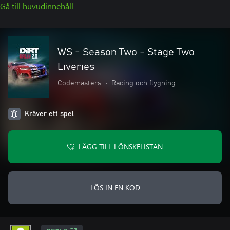
Gå till huvudinnehåll
WS - Season Two - Stage Two
Liveries
Codemasters
•
Racing och flygning
Kräver ett spel
LÄGG TILL I ÖNSKELISTAN
LÖS IN EN KOD