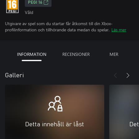
PEGI 16
Våld
Utgivare av spel som du startar får åtkomst till din Xbox-
profilinformation och tillhörande data medan du spelar.
Läs mer
INFORMATION
RECENSIONER
MER
Galleri
Detta innehåll är låst
Det