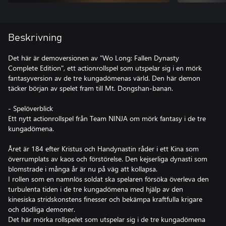
Beskrivning
Det här är demoversionen av "Wo Long: Fallen Dynasty
Complete Edition", ett actionrollspel som utspelar sig i en mörk
fantasyversion av de tre kungadömenas värld. Den här demon
täcker början av spelet fram till Mt. Dongshan-banan.
- Spelöverblick
Ett nytt actionrollspel från Team NINJA om mörk fantasy i de tre
kungadömena.
Året är 184 efter Kristus och Handynastin råder i ett Kina som
överrumplats av kaos och förstörelse. Den kejserliga dynasti som
blomstrade i många år är nu på väg att kollapsa.
I rollen som en namnlös soldat ska spelaren försöka överleva den
turbulenta tiden i de tre kungadömena med hjälp av den
kinesiska stridskonstens finesser och bekämpa kraftfulla krigare
och dödliga demoner.
Det här mörka rollspelet som utspelar sig i de tre kungadömena