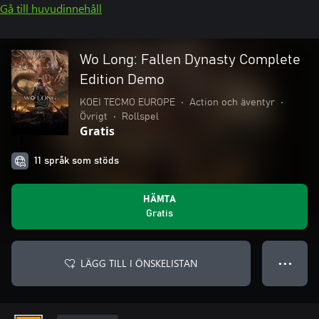
Gå till huvudinnehåll
Wo Long: Fallen Dynasty Complete
Edition Demo
KOEI TECMO EUROPE
•
Action och äventyr
•
Övrigt
•
Rollspel
Gratis
11 språk som stöds
HÄMTA
Gratis
LÄGG TILL I ÖNSKELISTAN
● ● ●