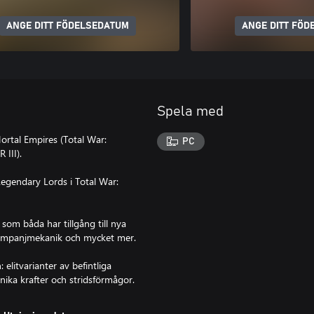
ANGE DITT FÖDELSEDATUM
ANGE DITT FÖD
Spela med
ortal Empires (Total War:
PC
III).
Legendary Lords i Total War:
om båda har tillgång till nya
 kampanjmekanik och mycket mer.
litvarianter av befintliga
ika krafter och stridsförmågor.