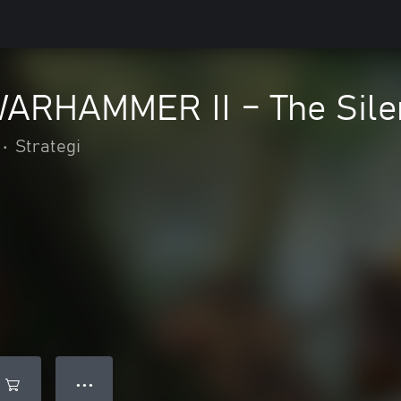
 WARHAMMER II – The Sile
•
Strategi
● ● ●