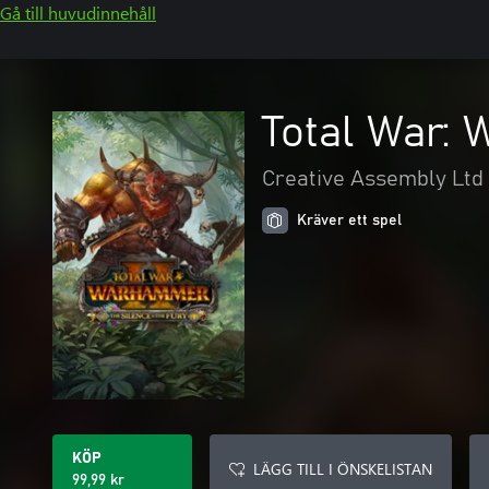
Gå till huvudinnehåll
Total War:
Creative Assembly Ltd
Kräver ett spel
KÖP
LÄGG TILL I ÖNSKELISTAN
99,99 kr