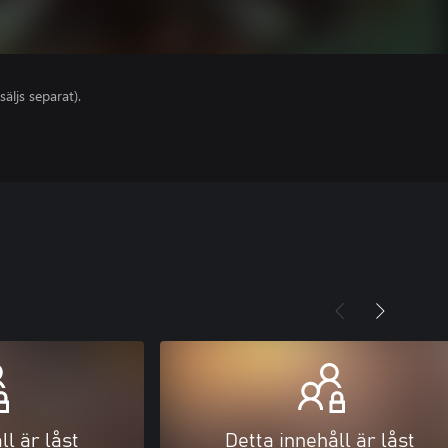
säljs separat).
ll är låst
Detta innehåll är låst