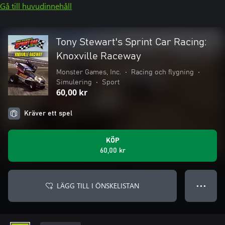
Gå till huvudinnehåll
Tony Stewart's Sprint Car Racing:
Knoxville Raceway
Monster Games, Inc.
•
Racing och flygning
•
Simulering
•
Sport
60,00 kr
Kräver ett spel
KÖP
60,00 kr
LÄGG TILL I ÖNSKELISTAN
● ● ●