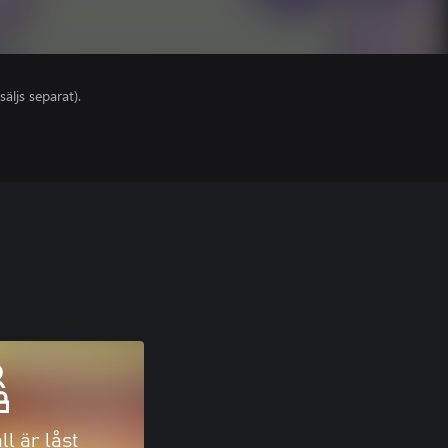
säljs separat).
ll är låst