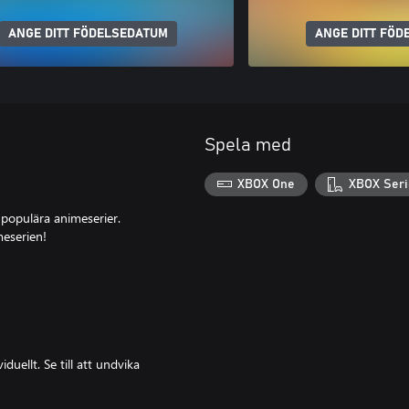
ANGE DITT FÖDELSEDATUM
ANGE DITT FÖD
Spela med
XBOX One
XBOX Seri
 populära animeserier.
meserien!
duellt. Se till att undvika