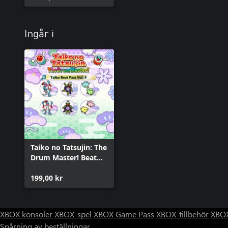
Ingår i
Taiko no Tatsujin: The
Drum Master! Beat
Pass Vol. 4
199,00 kr
XBOX konsoler
XBOX-spel
XBOX Game Pass
XBOX-tillbehör
XBOX
Spårning av beställningar