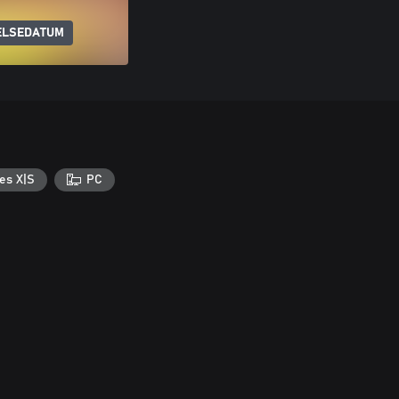
ELSEDATUM
es X|S
PC