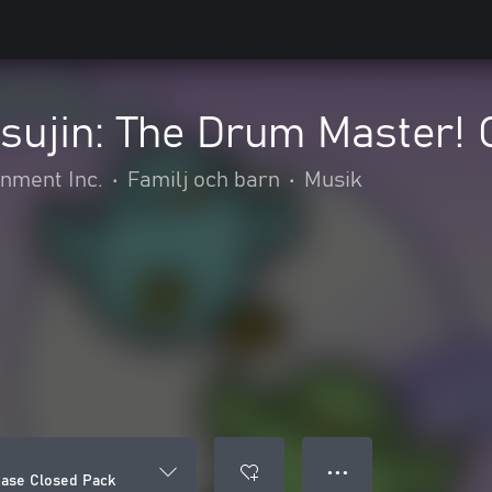
tsujin: The Drum Master!
nment Inc.
•
Familj och barn
•
Musik
● ● ●
Case Closed Pack