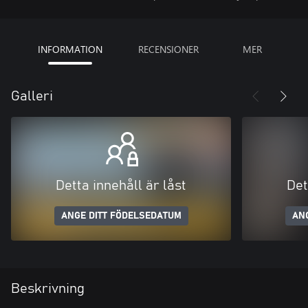
INFORMATION
RECENSIONER
MER
Galleri
Detta innehåll är låst
Det
ANGE DITT FÖDELSEDATUM
AN
Beskrivning