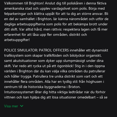
Välkommen till Brighton! Anslut dig till poliskåren i denna fiktiva
amerikanska stad och upplev vardagslivet som polis. Börja med
felparkeringar och klättra uppåt för att ta dig an större ansvar. Bli
en del av samhället i Brighton, lär känna närområdet och utför de
dagliga arbetsuppgifterna som polis för att bekämpa brott under
ditt skift. Var alltid hård, men rättvis: respektera lagen och få mer
erfarenhet för att låsa upp fler områden, distrikt och
arbetsuppgifter!
POLICE SIMULATOR: PATROL OFFICERS innehåller ett dynamiskt
trafiksystem som skapar trafikflöden och bilolyckor organiskt,
samt akutsituationer som dyker upp slumpmässigt under dina
skift. Var redo att rycka ut på ett ögonblick! Stig in i den öppna
världen i Brighton där du kan välja vilka områden du patrullerar
och håller trygga. Patrullera tre unika distrikt som vart och ett
innehåller flera områden. Alla har en tydlig stil: från höghusen i
centrum till de historiska byggnaderna i Brixton.
Intuitionssystemet låter dig hitta viktiga ledtrådar när du förhör
vittnen och kan hjälpa dig att lösa situationer omedelbart – så se
till att du alltid är uppmärksam på allt som sägs och görs. Dina
Visa mer
arbetsuppgifter är ditt ansvar!