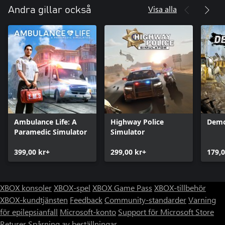
Visa alla
Andra gillar också
Ambulance Life: A
Highway Police
Demo
Paramedic Simulator
Simulator
399,00 kr+
299,00 kr+
179,0
XBOX konsoler
XBOX-spel
XBOX Game Pass
XBOX-tillbehör
XBOX-kundtjänsten
Feedback
Community-standarder
Varning
för epilepsianfall
Microsoft-konto
Support för Microsoft Store
Returer
Spårning av beställningar