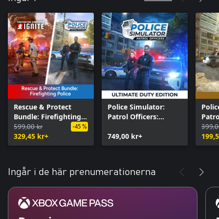
Rescue & Protect
Police Simulator:
Polic
Bundle: Firefighting
Patrol Officers:
Patro
Police
599,00 kr
Ultimate Duty Edition
Editi
399,0
-45 %
329,45 kr+
749,00 kr+
199,5
Ingår i de här prenumerationerna