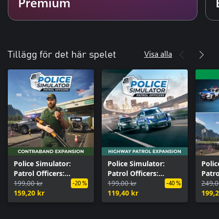
Premium
Visa alla
Tillägg för det här spelet
Police Simulator:
Police Simulator:
Polic
Patrol Officers:
Patrol Officers:
Patro
Contraband
199,00 kr
Highway Patrol
199,00 kr
Seas
249,0
-20 %
-40 %
Expansion
159,20 kr
Expansion
119,40 kr
199,2