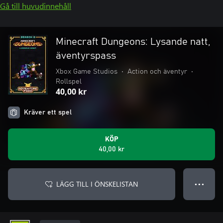
Gå till huvudinnehåll
Minecraft Dungeons: Lysande natt,
äventyrspass
Xbox Game Studios
•
Action och äventyr
•
Rollspel
40,00 kr
Kräver ett spel
KÖP
40,00 kr
LÄGG TILL I ÖNSKELISTAN
● ● ●