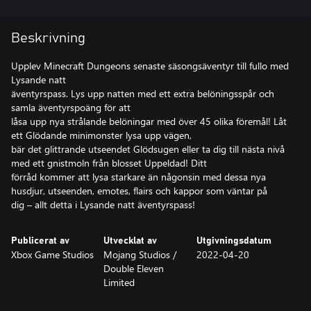
Beskrivning
Upplev Minecraft Dungeons senaste säsongsäventyr till fullo med
Lysande natt
äventyrspass. Lys upp natten med ett extra belöningsspår och
samla äventyrspoäng för att
låsa upp nya strålande belöningar med över 45 olika föremål! Låt
ett Glödande minimonster lysa upp vägen,
bär det glittrande utseendet Glödsugen eller ta dig till nästa nivå
med ett gnistmoln från blosset Uppeldad! Ditt
förråd kommer att lysa starkare än någonsin med dessa nya
husdjur, utseenden, emotes, flairs och kappor som väntar på
dig – allt detta i Lysande natt äventyrspass!
Publicerat av
Utvecklat av
Utgivningsdatum
Xbox Game Studios
Mojang Studios /
2022-04-20
Double Eleven
Limited