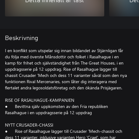
Detta innehåll är låst
Det
Beskrivning
I en konflikt som utspelar sig innan bildandet av Stjärnligan får
du följa med överste Månsdottir och folket i Rasalhague i en
kamp för frihet och självständighet från The Great Houses, i en
uppdragsserie på 12 uppdrag. Rise of Rasalhague lägger till
chassit Crusader 'Mech och dess 11 varianter såväl som den nya
funktionen Rival Mercenaries, som låter dig interagera med
flertalet andra legosoldatsföretag och den ökända Prisjägaren.
RISE OF RASALHAGUE-KAMPANJEN
● Bevittna själv uppkomsten av den Fria republiken
Rasalhague i en uppdragsserie på 12 uppdrag
NYTT CRUSADER-CHASSI
● Rise of Rasalhague lägger till Crusader 'Mech-chassit och
dess 11 varianter, inklusive varianten Hero 'Crael', som har