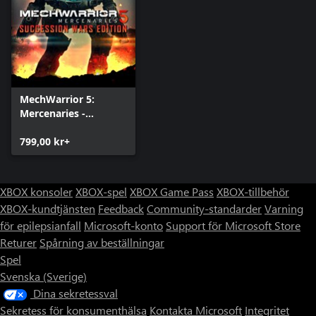
MechWarrior 5:
Mercenaries -
Succession Wars
Edition
799,00 kr+
XBOX konsoler
XBOX-spel
XBOX Game Pass
XBOX-tillbehör
XBOX-kundtjänsten
Feedback
Community-standarder
Varning
för epilepsianfall
Microsoft-konto
Support för Microsoft Store
Returer
Spårning av beställningar
Spel
Svenska (Sverige)
Dina sekretessval
Sekretess för konsumenthälsa
Kontakta Microsoft
Integritet