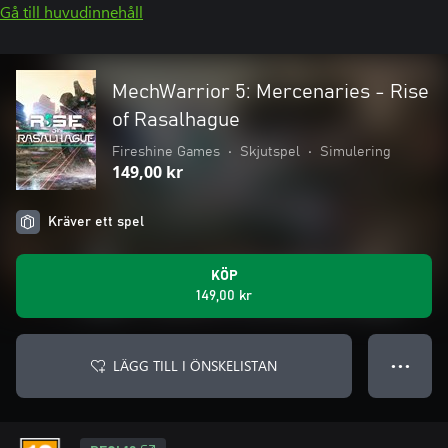
Gå till huvudinnehåll
MechWarrior 5: Mercenaries - Rise
of Rasalhague
Fireshine Games
•
Skjutspel
•
Simulering
149,00 kr
Kräver ett spel
KÖP
149,00 kr
LÄGG TILL I ÖNSKELISTAN
● ● ●