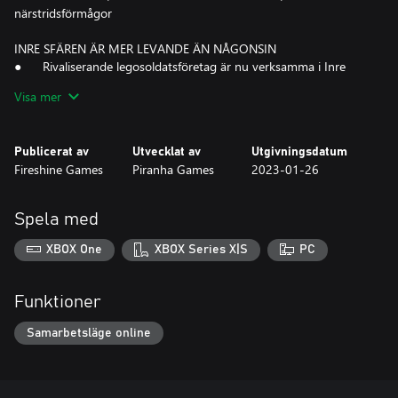
närstridsförmågor
INRE SFÄREN ÄR MER LEVANDE ÄN NÅGONSIN
● Rivaliserande legosoldatsföretag är nu verksamma i Inre
Sfären
Visa mer
● Att jobba i områden som garnisonerats av rivaliserande
legosoldatsföretag kan leda till vänliga eller hotfulla ingripanden
under uppdrag
Publicerat av
Utvecklat av
Utgivningsdatum
● Den ökända Prisjägaren betalar för underrättelser om
Fireshine Games
Piranha Games
2023-01-26
rivaliserande legosoldater, vilket kan leda till värdefulla belöningar
● Upplev spännande och dynamiska uppdrag i det nya spelläget
Infiltrering
Spela med
GRATIS UPPDATERING AV SPELET
XBOX One
XBOX Series X|S
PC
● Flera stora förbättringar av AI:ns prestationsförmåga och
beteende
● Omdesignad 'Mech-hangar låter dig utöka din uppställning
Funktioner
av aktiva 'Mech
● Många underlättande förbättringar som gör
Samarbetsläge online