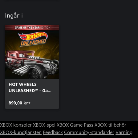
Ingår i
HOT WHEELS
UNLEASHED™ - Game
Of The Year Edition -
Xbox Series X|S
899,00 kr+
XBOX konsoler
XBOX-spel
XBOX Game Pass
XBOX-tillbehör
XBOX-kundtjänsten
Feedback
Community-standarder
Varning