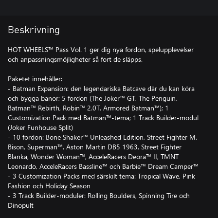
Beskrivning
HOT WHEELS™ Pass Vol. 1 ger dig nya fordon, spelupplevelser
och anpassningsmöjligheter så fort de släpps.
Paketet innehåller:
- Batman Expansion: den legendariska Batcave där du kan köra
och bygga banor; 5 fordon (The Joker™ GT, The Penguin,
Batman™ Rebirth, Robin™ 2.0T, Armored Batman™); 1
Customization Pack med Batman™-tema; 1 Track Builder-modul
(Joker Funhouse Split)
- 10 fordon: Bone Shaker™ Unleashed Edition, Street Fighter M.
Bison, Superman™, Aston Martin DB5 1963, Street Fighter
Blanka, Wonder Woman™, AcceleRacers Deora™ II, TMNT
Leonardo, AcceleRacers Bassline™ och Barbie™ Dream Camper™
- 3 Customization Packs med särskilt tema: Tropical Wave, Pink
Fashion och Holiday Season
- 3 Track Builder-moduler: Rolling Boulders, Spinning Tire och
Dinopult