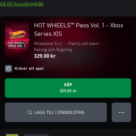
Gå till huvudinnehåll
HOT WHEELS™ Pass Vol. 1 - Xbox
Series X|S
Milestone S.r.l.
•
Familj och barn
•
Racing och flygning
329,00 kr
Kräver ett spel
KÖP
329,00 kr
LÄGG TILL I ÖNSKELISTAN
● ● ●