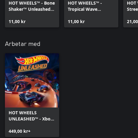
HOT WHEELS™ - Bone
HOT WHEELS™ -
HOT 
Shaker™ Unleashed
Tropical Wave
Stree
Edition - Xbox Series
Customization Pack -
Bison
X|S
11,00 kr
Xbox Series X|S
11,00 kr
X|S
21,00
Arbetar med
HOT WHEELS
UNLEASHED™ - Xbox
Series X|S
449,00 kr+