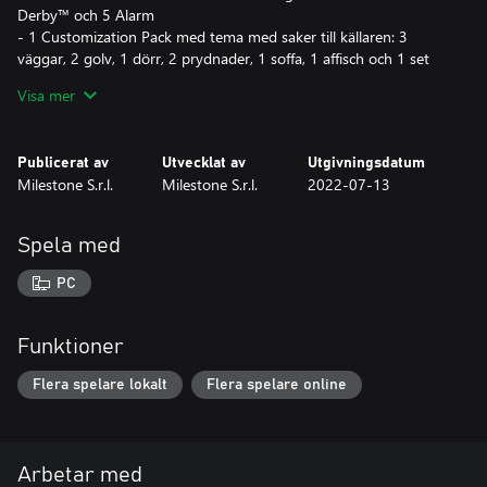
Derby™ och 5 Alarm
- 1 Customization Pack med tema med saker till källaren: 3
väggar, 2 golv, 1 dörr, 2 prydnader, 1 soffa, 1 affisch och 1 set
med 4 affischer. Till Unleashed-profilen: 2 ikoner, 2 taggar och 2
Visa mer
bakgrunder.
- 1 Track Builder-modul
Publicerat av
Utvecklat av
Utgivningsdatum
Det här DLC är inkluderat i HOT WHEELS™ Pass Vol. 2
Milestone S.r.l.
Milestone S.r.l.
2022-07-13
Spela med
PC
Funktioner
Flera spelare lokalt
Flera spelare online
Arbetar med