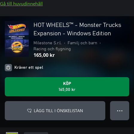
Gå till huvudinnehåll
HOT WHEELS™ - Monster Trucks
Expansion - Windows Edition
Milestone S.r.l.
•
Familj och barn
•
Racing och flygning
165,00 kr
Kräver ett spel
KÖP
165,00 kr
LÄGG TILL I ÖNSKELISTAN
● ● ●