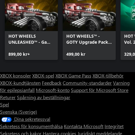
HOT WHEELS
HOT WHEELS™ -
HOT 
UNLEASHED™ - Game
GOTY Upgrade Pack -
Vol. 
Of The Year Edition -
Windows Edition
Editi
Windows Edition
899,00 kr+
499,00 kr
329,0
XBOX konsoler
XBOX-spel
XBOX Game Pass
XBOX-tillbehör
XBOX-kundtjänsten
Feedback
Community-standarder
Varning
för epilepsianfall
Microsoft-konto
Support för Microsoft Store
Returer
Spårning av beställningar
Spel
Svenska (Sverige)
Dina sekretessval
Sekretess för konsumenthälsa
Kontakta Microsoft
Integritet
Sekretess och kakor
Hantera cookies
Juridiskt meddelande