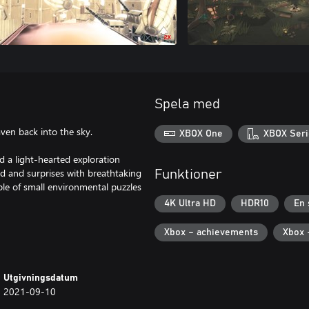
Spela med
aven back into the sky.
XBOX One
XBOX Seri
d a light-hearted exploration
zed and surprises with breathtaking
Funktioner
ple of small environmental puzzles
4K Ultra HD
HDR10
En 
Xbox – achievements
Xbox 
Utgivningsdatum
2021-09-10