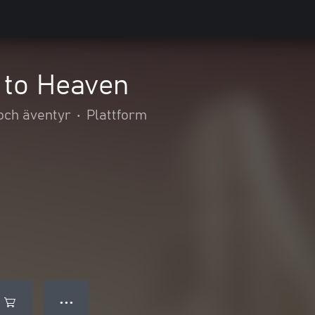
 to Heaven
och äventyr
•
Plattform
● ● ●