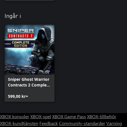
Ingår i
Sniper Ghost Warrior
Contracts 2 Complete
Edition
599,00 kr+
XBOX konsoler
XBOX-spel
XBOX Game Pass
XBOX-tillbehör
XBOX-kundtjänsten
Feedback
Community-standarder
Varning