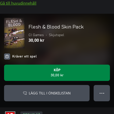
Gå till huvudinnehåll
Flesh & Blood Skin Pack
CI Games
•
Skjutspel
30,00 kr
Kräver ett spel
KÖP
30,00 kr
LÄGG TILL I ÖNSKELISTAN
● ● ●