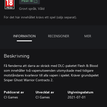
PEGI 18
Grovt språk, Våld
För det här innehållet krävs ett spel (säljs separat).
INFORMATION
RECENSIONER
MER
Beskrivning
Få fienderna att darra av skräck med DLC-paketet Flesh & Blood
som innehåller två vapenutseenden utsmyckade med tidigare
motståndares kvarlevor till alla vapen i spelet. Kräver grundspelet
Sniper Ghost Warrior Contracts 2.
Publicerat av
Utvecklat av
Utgivningsdatum
CI Games
CI Games
2021-07-01