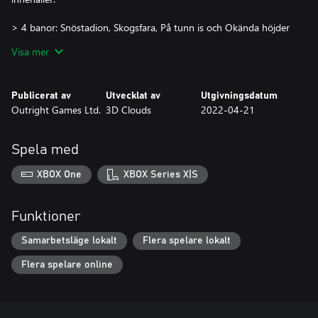
> 4 banor: Snöstadion, Skogsfara, På tunn is och Okända höjder
> 2 nya förare och fordon: Ms Nowhere och Matsuo
Visa mer
> 2 spionprylar: Energiskärm och Laserkanon
> 4 vapenutseenden: Ion Thresher (Tony), Astana Hotto (Layla),
Hyperfin (Echo) och Rally Baja Crawler (Cisco-Frostee)
Publicerat av
Utvecklat av
Utgivningsdatum
Outright Games Ltd.
3D Clouds
2022-04-21
Spela med
XBOX One
XBOX Series X|S
Funktioner
Samarbetsläge lokalt
Flera spelare lokalt
Flera spelare online