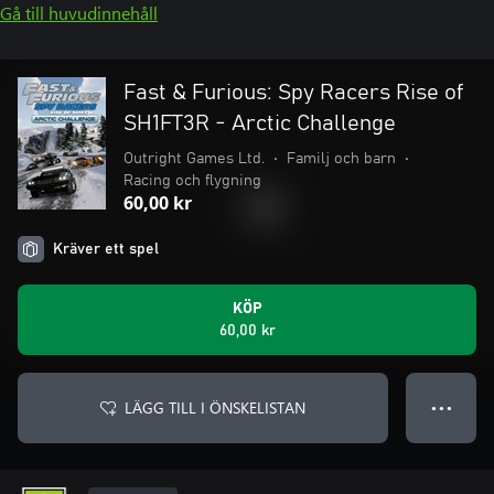
Gå till huvudinnehåll
Fast & Furious: Spy Racers Rise of
SH1FT3R - Arctic Challenge
Outright Games Ltd.
•
Familj och barn
•
Racing och flygning
60,00 kr
Kräver ett spel
KÖP
60,00 kr
LÄGG TILL I ÖNSKELISTAN
● ● ●