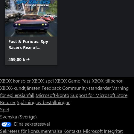
Fast & Furious: Spy
Racers Rise of
SH1FT3R - Komplett
utgåva
459,00 kr+
XBOX konsoler
XBOX-spel
XBOX Game Pass
XBOX-tillbehör
XBOX-kundtjänsten
Feedback
Community-standarder
Varning
för epilepsianfall
Microsoft-konto
Support för Microsoft Store
Returer
Spårning av beställningar
Spel
Svenska (Sverige)
Dina sekretessval
Sekretess för konsumenthälsa
Kontakta Microsoft
Integritet