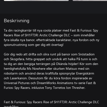
Beskrivning
Ta din racingkarriär till nya coola platser med Fast & Furious: Spy
Racers Rise of SH1FT3R: Arctic Challenge DLC – som innehåller
fyra iskalla nya banor, eftertraktade karaktärer, nya fordon och ny
spionutrustning som ger dig ett övertag!
Gör dig redo att drifta och slira runt på banor som Snöstadion
och Skogsfara, hitta greppet och undvik att halka På tunn is och
ta dig an den bergiga terrängen på Okända höjder! Kör som den
hemlighetsfulla Ms Nowhere eller skurken Matsuo med sin
robotarm och använd deras kraftfulla spionprylar Energiskärm
och Laserkanon. Dessutom får du köra fordon inspirerade av
Universal Pictures och DreamWorks Animations tv-serie Fast &
Furios: Spy Racers, inklusive Tony Torretos Ion Thresher.
Fast & Furious: Spy Racers Rise of SH1FT3R: Arctic Challenge DLC
innehåller: