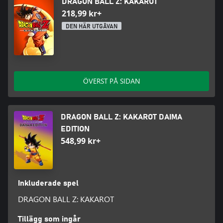
DRAGON BALL Z: KAKAROT
218,99 kr+
DEN HÄR UTGÅVAN
ÖVERST PÅ SIDAN
DRAGON BALL Z: KAKAROT DAIMA
EDITION
548,99 kr+
Inkluderade spel
DRAGON BALL Z: KAKAROT
Tillägg som ingår