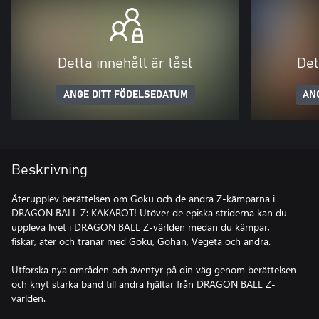
Detta innehåll är låst
Det
ANGE DITT FÖDELSEDATUM
AN
Beskrivning
Återupplev berättelsen om Goku och de andra Z-kämparna i
DRAGON BALL Z: KAKAROT! Utöver de episka striderna kan du
uppleva livet i DRAGON BALL Z-världen medan du kämpar,
fiskar, äter och tränar med Goku, Gohan, Vegeta och andra.
Utforska nya områden och äventyr på din väg genom berättelsen
och knyt starka band till andra hjältar från DRAGON BALL Z-
världen.