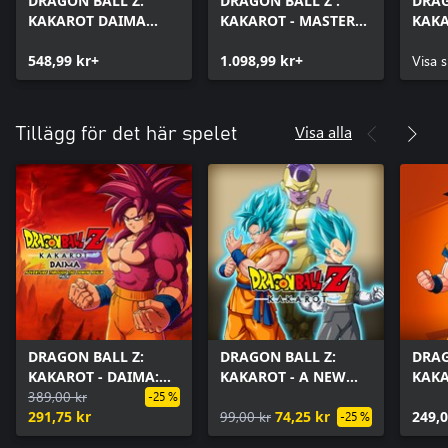
DRAGON BALL Z:
DRAGON BALL Z :
DRAG
KAKAROT DAIMA
KAKAROT - MASTER
KAKA
EDITION
EDITION
Editi
548,99 kr+
1.098,99 kr+
Bund
Visa s
Visa alla
Tillägg för det här spelet
DRAGON BALL Z:
DRAGON BALL Z:
DRAG
KAKAROT - DAIMA:
KAKAROT - A NEW
KAKA
Adventure Through
389,00 kr
POWER AWAKENS SET
Pass
-25 %
The Demon Realm
291,75 kr
99,00 kr
74,25 kr
249,0
-25 %
Pack