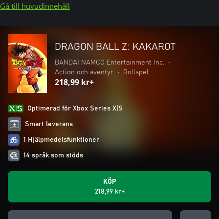
Gå till huvudinnehåll
DRAGON BALL Z: KAKAROT
BANDAI NAMCO Entertainment Inc.
•
Action och äventyr
•
Rollspel
218,99 kr+
Optimerad för Xbox Series X|S
Smart leverans
1 Hjälpmedelsfunktioner
14 språk som stöds
KÖP
218,99 kr+