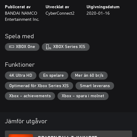
Publicerat av
Utvecklat av
Utgivningsdatum
BANDAI NAMCO
CyberConnect2
2020-01-16
Entertainment Inc.
Spela med
XBOX One
XBOX Series X|S
Funktioner
4K Ultra HD
En spelare
Mer än 60 br/s
Optimerad för Xbox Series X|S
Smart leverans
Xbox – achievements
Xbox – spara i molnet
Jämför utgåvor