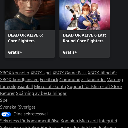
DEAD OR ALIVE 6:
DEAD OR ALIVE 6 Last
Core Fighters
Round Core Fighters
Gratis+
Gratis+
XBOX konsoler
XBOX-spel
XBOX Game Pass
XBOX-tillbehör
XBOX-kundtjänsten
Feedback
Community-standarder
Varning
för epilepsianfall
Microsoft-konto
Support för Microsoft Store
Returer
Spårning av beställningar
Spel
Svenska (Sverige)
Dina sekretessval
Sekretess för konsumenthälsa
Kontakta Microsoft
Integritet
Sekretess och kakor
Hantera cookies
Juridiskt meddelande