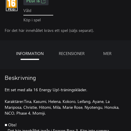
PEGI 16
Våld
Köp i spel
För det här innehållet krävs ett spel (säljs separat).
INFORMATION
RECENSIONER
MER
Beskrivning
Ett set med alla 16 Energy Up!-träningskläder.
Karaktärer:Tina, Kasumi, Helena, Kokoro, Leifang, Ayane, La
Mariposa, Christie, Hitomi, Mila, Marie Rose, Nyotengu, Honoka,
NiCO, Phase 4, Momiji.
■ Obs!
- Det här innehållet ingår i Season Pass 3. Köp inte samma