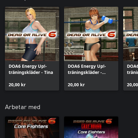
DOA6 Energy Up!-
DOA6 Energy Up!-
DOA6
träningskläder - Tina
träningskläder -
träni
Kasumi
Hele
20,00 kr
20,00 kr
20,00
Arbetar med