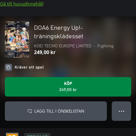
Gå till huvudinnehåll
DOA6 Energy Up!-
träningsklädesset
KOEI TECMO EUROPE LIMITED
•
Fighting
249,00 kr
Kräver ett spel
KÖP
249,00 kr
LÄGG TILL I ÖNSKELISTAN
● ● ●