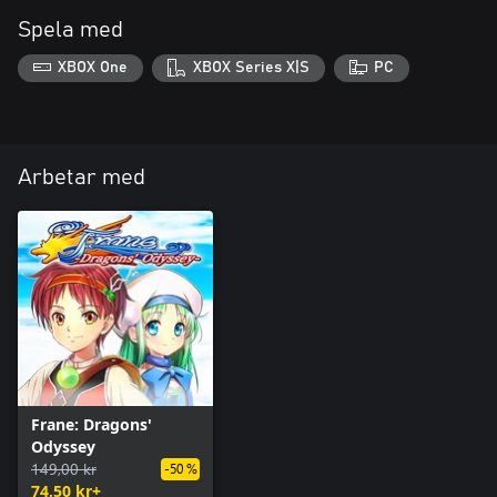
Spela med
XBOX One
XBOX Series X|S
PC
Arbetar med
Frane: Dragons'
Odyssey
149,00 kr
-50 %
74,50 kr+