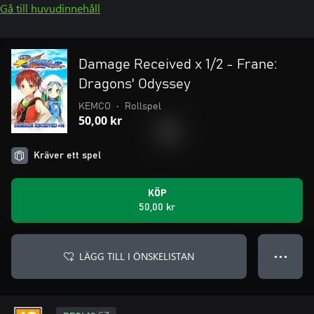
Gå till huvudinnehåll
Damage Received x 1/2 - Frane:
Dragons' Odyssey
KEMCO
•
Rollspel
50,00 kr
Kräver ett spel
KÖP
50,00 kr
LÄGG TILL I ÖNSKELISTAN
● ● ●