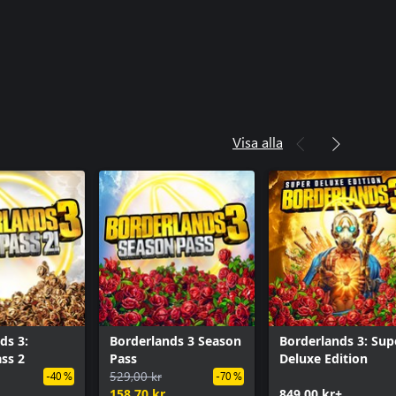
Visa alla
ds 3:
Borderlands 3 Season
Borderlands 3: Sup
ss 2
Pass
Deluxe Edition
529,00 kr
-40 %
-70 %
158,70 kr
849,00 kr+