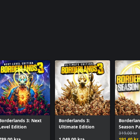
Borderlands 3: Next
Borderlands 3:
Borderlan
Level Edition
Ultimate Edition
Season Pa
319,00 kr
789,00 kr+
1.049,00 kr+
191,40 kr