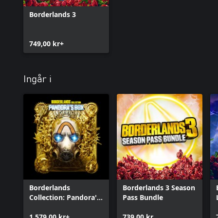
Borderlands 3
749,00 kr+
Ingår i
Borderlands
Borderlands 3 Season
Collection: Pandora's
Pass Bundle
Box
1.579,00 kr+
739,00 kr