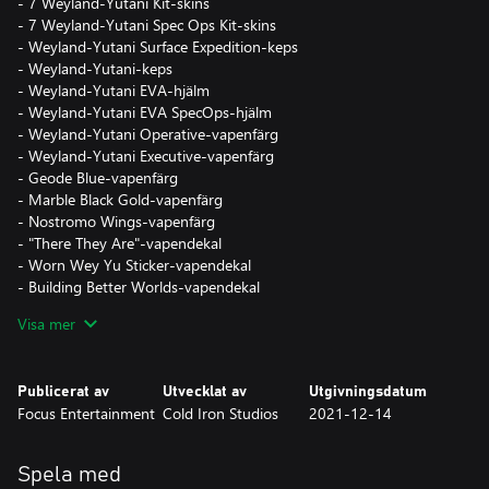
- 7 Weyland-Yutani Kit-skins
- 7 Weyland-Yutani Spec Ops Kit-skins
- Weyland-Yutani Surface Expedition-keps
- Weyland-Yutani-keps
- Weyland-Yutani EVA-hjälm
- Weyland-Yutani EVA SpecOps-hjälm
- Weyland-Yutani Operative-vapenfärg
- Weyland-Yutani Executive-vapenfärg
- Geode Blue-vapenfärg
- Marble Black Gold-vapenfärg
- Nostromo Wings-vapenfärg
- "There They Are"-vapendekal
- Worn Wey Yu Sticker-vapendekal
- Building Better Worlds-vapendekal
- Luftgitarr-emote
Visa mer
- Dubbel tummen upp-emote
- Metal-emote
- Fingerpistol-emote
Publicerat av
Utvecklat av
Utgivningsdatum
- 3 slumpvisa utmaningskort, 3 slumpvisa förbrukningsartiklar
Focus Entertainment
Cold Iron Studios
2021-12-14
- Requisition Credits- och Rep Scrip-bonuspaket
Spela med