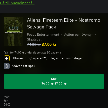
Gå till huvudinnehåll
Aliens: Fireteam Elite - Nostromo
Salvage Pack
Focus Entertainment
•
Action och äventyr
•
Skjutspel
74,00 kr
37,00 kr
*sålt för 74,00 kr under de senaste 30 dagarna
Utförsäljning: spara 37,00 kr, slutar om 3 dagar
Kräver ett spel
KÖP
74,00 kr
37,00 kr
*sålt
för
74,00