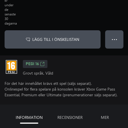
kr
under
de
senaste
30
dagarna
LÄGG TILL I ÖNSKELISTAN
● ● ●
PEGI 16
Grovt språk, Våld
För det här innehållet krävs ett spel (säljs separat).
Onlinespel för flera spelare på konsolen kräver Xbox Game Pass
Essential, Premium eller Ultimate (prenumerationer säljs separat).
INFORMATION
RECENSIONER
MER