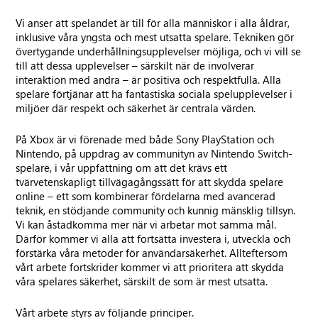
Vi anser att spelandet är till för alla människor i alla åldrar,
inklusive våra yngsta och mest utsatta spelare. Tekniken gör
övertygande underhållningsupplevelser möjliga, och vi vill se
till att dessa upplevelser – särskilt när de involverar
interaktion med andra – är positiva och respektfulla. Alla
spelare förtjänar att ha fantastiska sociala spelupplevelser i
miljöer där respekt och säkerhet är centrala värden.
På Xbox är vi förenade med både Sony PlayStation och
Nintendo, på uppdrag av communityn av Nintendo Switch-
spelare, i vår uppfattning om att det krävs ett
tvärvetenskapligt tillvägagångssätt för att skydda spelare
online – ett som kombinerar fördelarna med avancerad
teknik, en stödjande community och kunnig mänsklig tillsyn.
Vi kan åstadkomma mer när vi arbetar mot samma mål.
Därför kommer vi alla att fortsätta investera i, utveckla och
förstärka våra metoder för användarsäkerhet. Allteftersom
vårt arbete fortskrider kommer vi att prioritera att skydda
våra spelares säkerhet, särskilt de som är mest utsatta.
Vårt arbete styrs av följande principer.