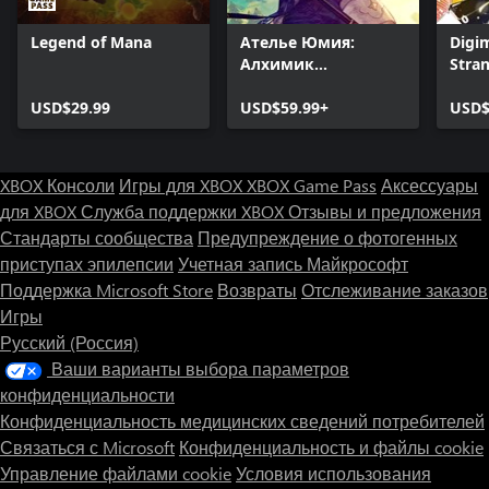
Legend of Mana
Ателье Юмия:
Digi
Алхимик
Stra
воспоминаний и
USD$29.99
Земля Грёз (Xbox
USD$59.99+
USD$
One)
XBOX Консоли
Игры для XBOX
XBOX Game Pass
Аксессуары
для XBOX
Служба поддержки XBOX
Отзывы и предложения
Стандарты сообщества
Предупреждение о фотогенных
приступах эпилепсии
Учетная запись Майкрософт
Поддержка Microsoft Store
Возвраты
Отслеживание заказов
Игры
Русский (Россия)
Ваши варианты выбора параметров
конфиденциальности
Конфиденциальность медицинских сведений потребителей
Связаться с Microsoft
Конфиденциальность и файлы cookie
Управление файлами cookie
Условия использования